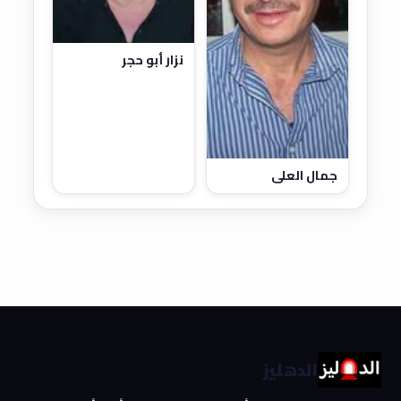
نزار أبو حجر
جمال العلي
الدهليز