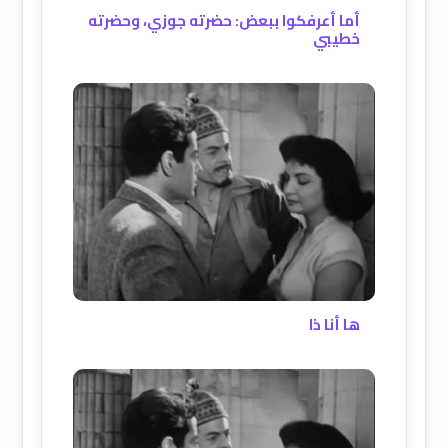
أما أعرفكوا ببعض: حضرته جوزي، وحضرته
خطيبي
ها أنا ذا