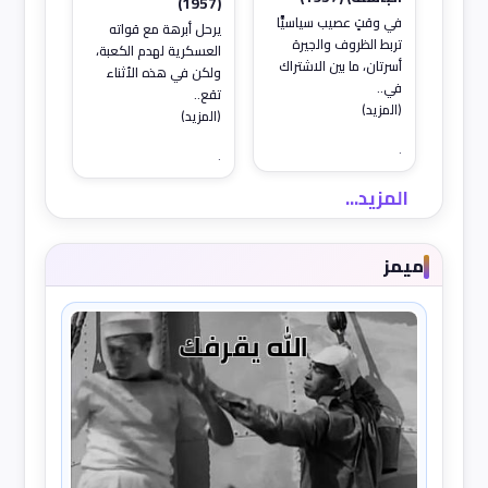
(1957)
في وقتٍ عصيب سياسيًّا
يرحل أبرهة مع قواته
تربط الظروف والجيرة
العسكرية لهدم الكعبة،
أسرتان، ما بين الاشتراك
ولكن في هذه الأثناء
في..
تقع..
(المزيد)
(المزيد)
.
.
المزيد...
ميمز