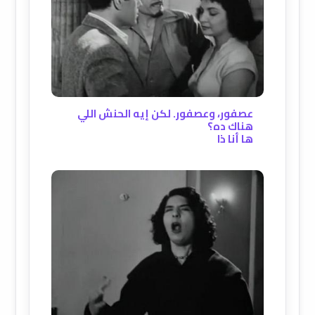
عصفور، وعصفور. لكن إيه الحنش اللي
هناك ده؟
ها أنا ذا