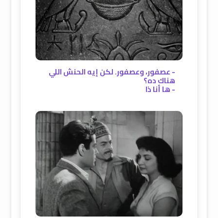
- عصفور، وعصفور. لكن إيه الحنش اللي
هناك ده؟
- ها أنا ذا