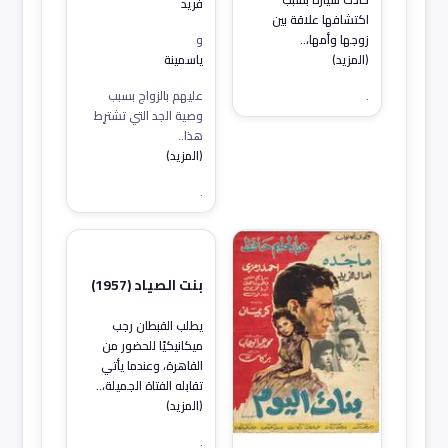
فريد
اكتشافها علاقة بين
زوجها وأمها،..
و
(المزيد)
ياسمينة
.
عليهم بالزواج بسبب
وصية الجد التي تشترِط
هذا..
(المزيد)
.
بنت الصياد (1957)
يطلب القبطان رجب
ميكانيكيًا للحضور من
القاهرة، وعندما يأتي
تقابله الفتاة الجميلة،..
(المزيد)
.