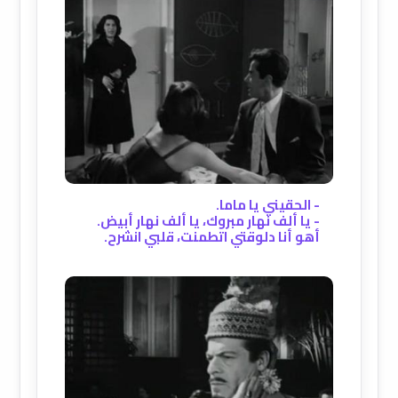
- الحقيني يا ماما.
- يا ألف نهار مبروك، يا ألف نهار أبيض.
أهو أنا دلوقتي اتطمنت، قلبي انشرح.