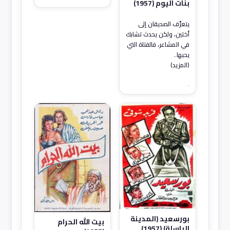
بنات اليوم (1957)
يتعرَّف الصديقان إلى
أختين، ولكن يحدث تشابك
في المشاعر، فالفتاة التي
يحبها..
(المزيد)
.
بورسعيد (المدينة
بيت الله الحرام
الباسلة) (1957)