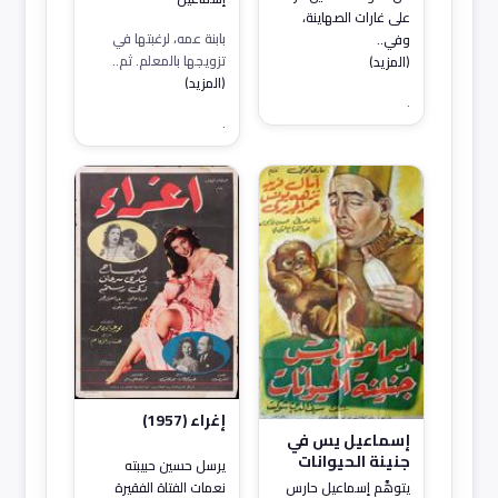
على غارات الصهاينة،
بابنة عمه، لرغبتها في
وفي..
تزويجها بالمعلم. ثم..
(المزيد)
(المزيد)
.
.
إغراء (1957)
إسماعيل يس في
جنينة الحيوانات
يرسل حسين حبيبته
(1957)
نعمات الفتاة الفقيرة
يتوهَّم إسماعيل حارس