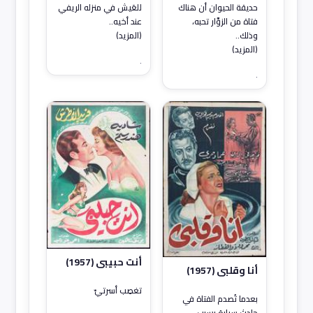
للعَيش في منزله الريفي
حديقة الحيوان أن هناك
عند أخيه..
فتاة من الزوَّار تحبه،
(المزيد)
وذلك..
(المزيد)
.
.
أنت حبيبي (1957)
أنا وقلبي (1957)
تغصِب أسرتيّ
بعدما تُصدم الفتاة في
حادث سيارة بسبب