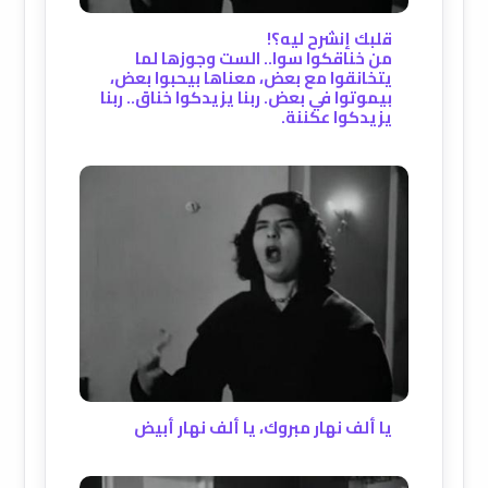
قلبك إنشرح ليه؟!
من خناقكوا سوا.. الست وجوزها لما
يتخانقوا مع بعض، معناها بيحبوا بعض،
بيموتوا في بعض. ربنا يزيدكوا خناق.. ربنا
يزيدكوا عكننة.
يا ألف نهار مبروك، يا ألف نهار أبيض