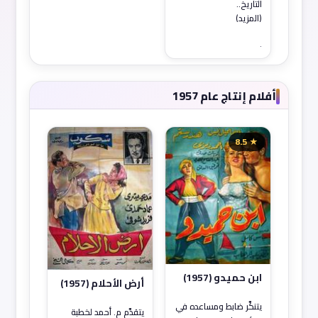
التاريخ..
(المزيد)
.
أفلام إنتاج عام 1957
★ 8.5
ابن حميدو (1957)
أرض الأحلام (1957)
يتنكَّر ضابط ومساعده في
يتقدَّم م. أحمد لخطبة