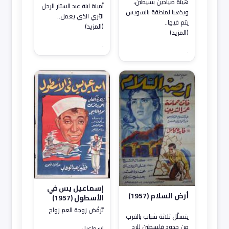
هيئة صيادين بسيطين،
أمينة ابنة عبد الستار الرجل
ويذهبا لمنطقة بالسويس
الثري الذي يعمل..
يتم فيها..
(المزيد)
(المزيد)
.
.
إسماعيل يس في
أرض السلام (1957)
الأسطول (1957)
تَرْفُض زوجة العم زواج
يتسلَّل ثلاثة شباب بالقرب
من حدود فلسطين للرد
إسماعيل