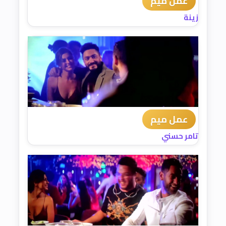
عمل ميم
زينة
عمل ميم
تامر حسني