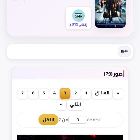
إنتاج 2019
صور
صور (79)
«
السابق
1
2
3
4
5
6
7
التالي
»
الصفحة
من 7
انتقل