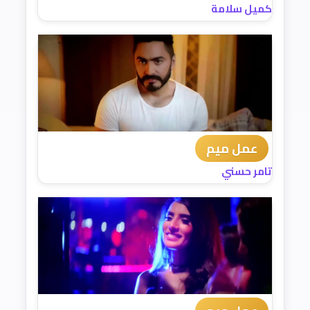
كميل سلامة
عمل ميم
تامر حسني