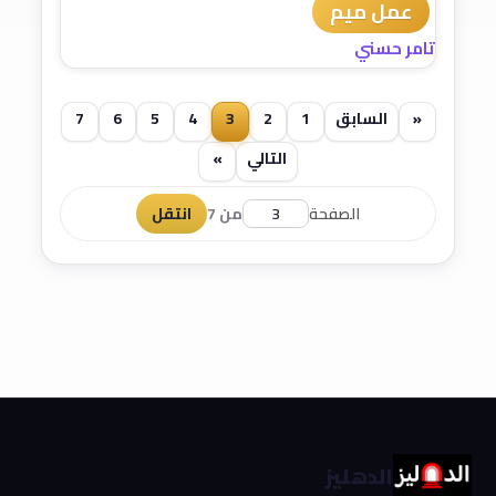
عمل ميم
تامر حسني
«
السابق
1
2
3
4
5
6
7
التالي
»
الصفحة
من 7
انتقل
الدهليز