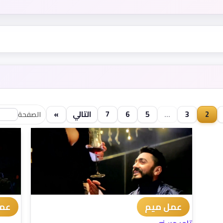
2
3
...
5
6
7
التالي
»
الصفحة
عمل ميم
عمل