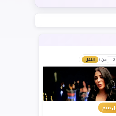
من 7
انتقل
 ميم