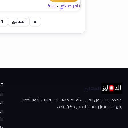
تامر حسني
-
زينة
«
السابق
1
تص
الدهليز
ال
قاعدة بيانات الفن العربي - أفلام، مسلسلات، فنانين، أدوار، أخطاء،
ال
إفيهات وميمز ومسابقات في مكان واحد.
الف
الأ
جا