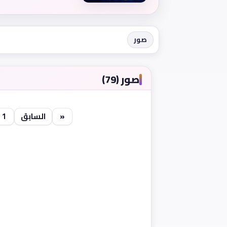
صور
صور (79)
«
السابق
1