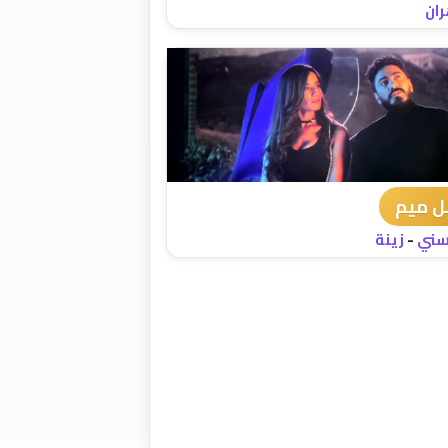
ران
 ميم
سني
-
زينة