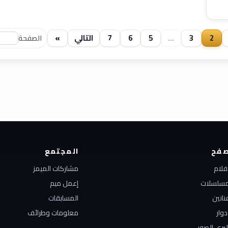
2
3
...
5
6
7
التالي
»
الصفحة
فح
المجتمع
أفلام
مشاركات الميمز
مسلسلات
إعمل ميم
نانين
المسابقات
دوار
معلومات وطرائف
ليري الصور