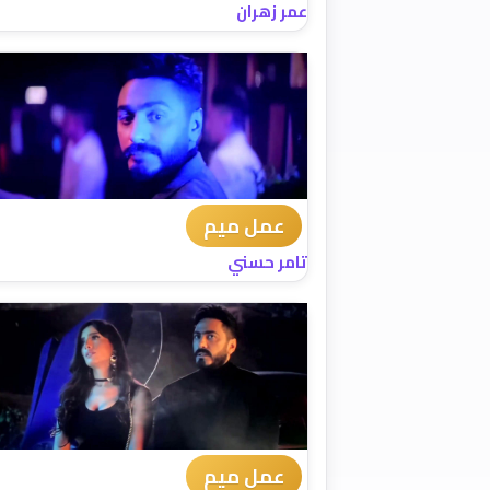
عمر زهران
عمل ميم
تامر حسني
عمل ميم