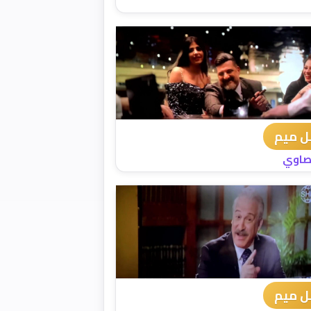
 ميم
لصاوي
 ميم