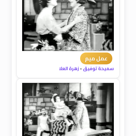
عمل ميم
سميحة توفيق
-
زهرة العلا