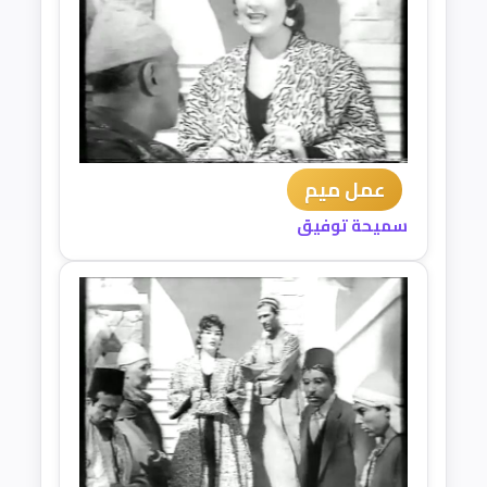
عمل ميم
سميحة توفيق