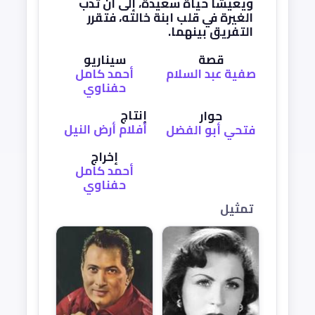
ويعيشا حياة سعيدة، إلى أن تدب
الغيرة في قلب ابنة خالته، فتقرر
التفريق بينهما.
قصة
سيناريو
صفية عبد السلام
أحمد كامل
حفناوي
إنتاج
حوار
أفلام أرض النيل
فتحي أبو الفضل
إخراج
أحمد كامل
حفناوي
تمثيل