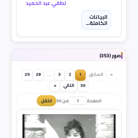
لطفي عبد الحميد
البيانات
الكاملة...
صور (353)
«
السابق
1
2
3
...
28
29
30
التالي
»
الصفحة
من 30
انتقل