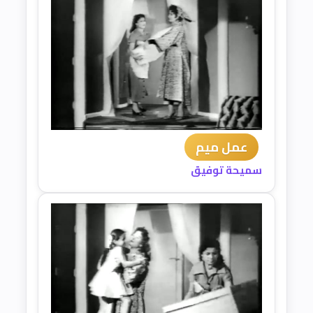
عمل ميم
سميحة توفيق