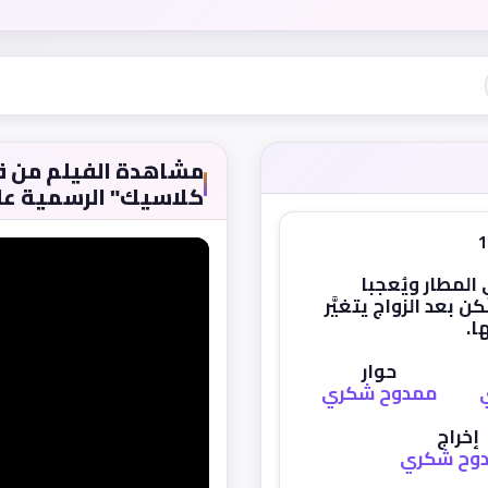
كلاسيك" الرسمية عل
 المطار ويُعجبا
ن بعد الزواج يتغيَّر
ا.
حوار
ممدوح شكري
إخراج
وح شكري