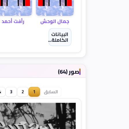
جمال الوحش
رأفت أحمد
البيانات
الكاملة...
صور (64)
السابق
1
2
3
4