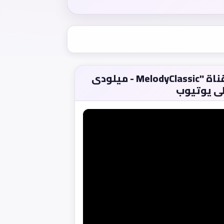
مشاهدة الفيلم من قناة "MelodyClassic - ميلودى
ى يوتيوب