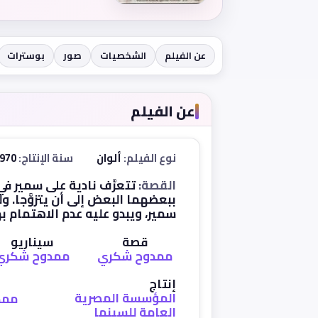
عن الفيلم
الشخصيات
صور
بوسترات
عن الفيلم
نوع الفيلم:
ألوان
سنة الإنتاج:
1970
القصة:
تتعرَّف نادية على سمير في
ببعضهما البعض إلى أن يتزوَّجا. ولك
سمير، ويبدو عليه عدم الاهتمام به
قصة
سيناريو
ممدوح شكري
ممدوح شكري
إنتاج
المؤسسة المصرية
ممد
العامة للسينما