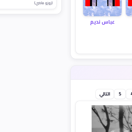
(زوزو ماضي)
عباس نديم
5
التالي