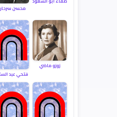
صفاء أبو السعود
محسن سرحان
زوزو ماضي
فتحي عبد الست