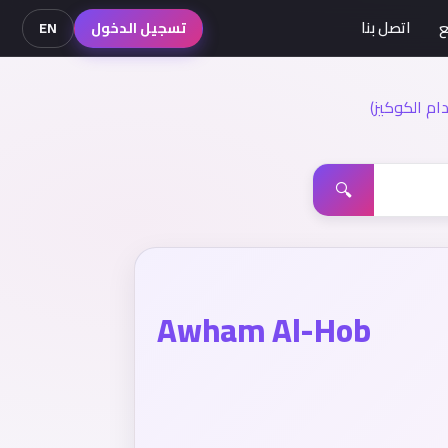
ع
اتصل بنا
تسجيل الدخول
EN
م الكوكيز)
🔍
Awham Al-Hob