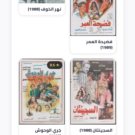
نهر الخوف (1988)
فضيحة العمر
(1989)
★ 8.5
جَري الوحوش
السجينتان (1988)