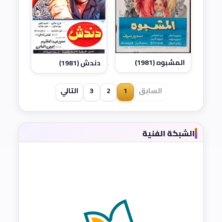
المشبوه (1981)
دندش (1981)
السابق
1
2
3
التالي
الشبكة الفنية