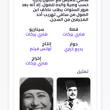
حسب وصية والده للصول، إلا أنه بعد
مرور السنوات يطلب عاكف ابن
الصول من سامي تهريب أحد
المجرمين من السجن.
قصة
سيناريو
هنري بركات
هنري بركات
إنتاج
حوار
لوتس فيلم
بديع خيري
إخراج
هنري بركات
تمثيل