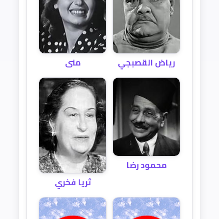
منى
رياض القصبجي
محمود رضا
ثريا فخري