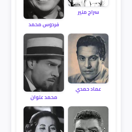
سراج منير
فردوس محمد
عماد حمدي
محمد علوان