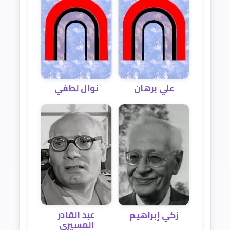
علي برهان
نوال لطفي
عبد القادر
زكي إبراهيم
المسيري