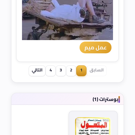
عمل ميم
السابق
1
2
3
4
التالي
بوسترات (1)