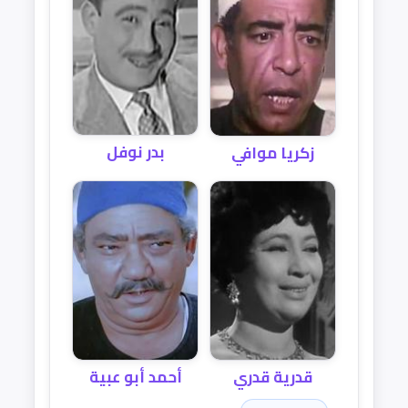
بدر نوفل
زكريا موافي
قدرية قدري
أحمد أبو عبية