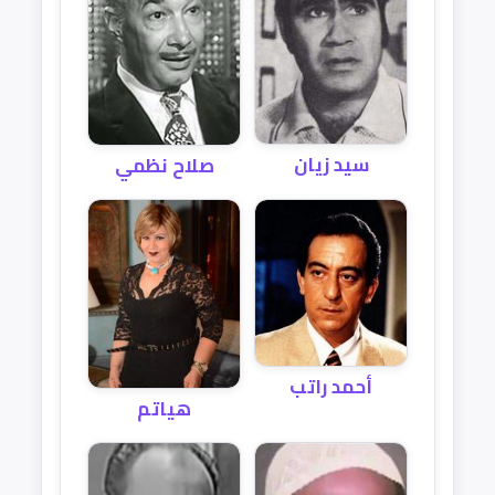
سيد زيان
صلاح نظمي
أحمد راتب
هياتم