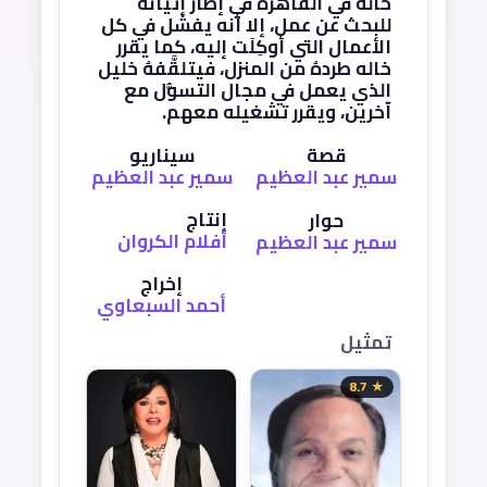
خاله في القاهرة في إطار إتيانه
للبحث عن عمل، إلا أنه يفشل في كل
الأعمال التي أوكِلَت إليه، كما يقرر
خاله طردهُ من المنزل، فيتلقَّفهُ خليل
الذي يعمل في مجال التسوُّل مع
آخرين، ويقرر تشغيله معهم.
قصة
سيناريو
سمير عبد العظيم
سمير عبد العظيم
إنتاج
حوار
أفلام الكروان
سمير عبد العظيم
إخراج
أحمد السبعاوي
تمثيل
★ 8.7