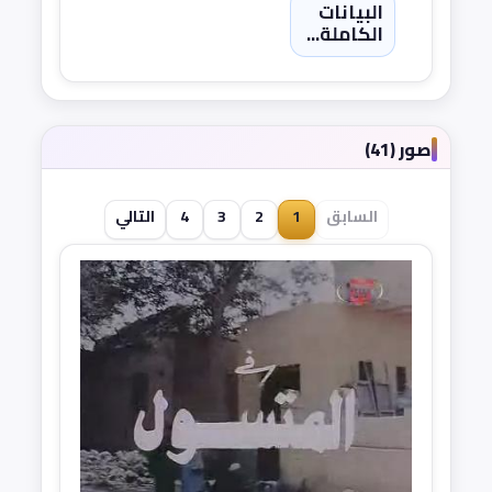
البيانات
الكاملة...
صور (41)
السابق
1
2
3
4
التالي