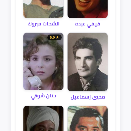
الشحات مبروك
فيفي عبده
★ 5.0
حنان شوقي
محيي إسماعيل