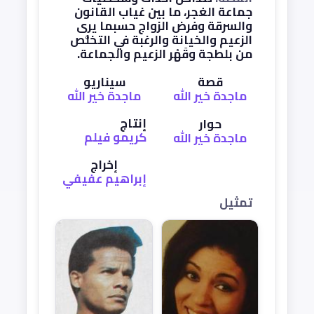
جماعة الغجر، ما بين غياب القانون
والسرقة وفرض الزواج حسبما يرى
الزعيم والخيانة والرغبة في التخلُّص
من بلطجة وقَهْر الزعيم والجماعة.
قصة
سيناريو
ماجدة خير الله
ماجدة خير الله
إنتاج
حوار
كريمو فيلم
ماجدة خير الله
إخراج
إبراهيم عفيفي
تمثيل