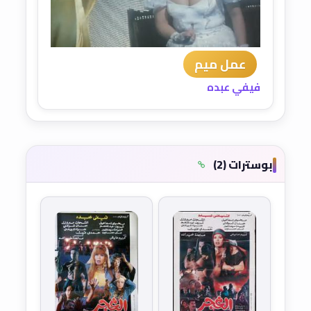
عمل ميم
فيفي عبده
بوسترات (2)