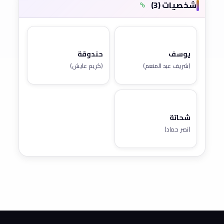
شخصيات (3)
يوسف
حندوقة
(شريف عبد المنعم)
(كريم عايش)
شحاتة
(نصر حماد)