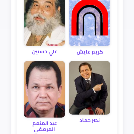
علي حسنين
كريم عايش
نصر حماد
عبد المنعم
المرصفي