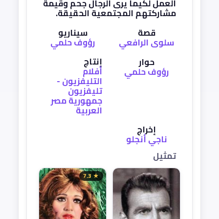
العمل لكيما يرى الرجال جحم وقيمة
مشاركتهم المجتمعية الحقيقة.
قصة
سيناريو
سلوى الرافعي
رؤوف حلمي
إنتاج
حوار
أفلام
رؤوف حلمي
التليفزيون -
تليفزيون
جمهورية مصر
العربية
إخراج
ناجي أنجلو
تمثيل
★ 7.3