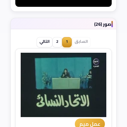
صور (26)
السابق
1
2
التالي
عمل ميم