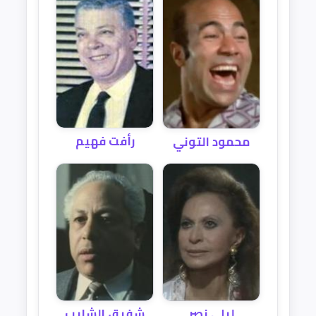
رأفت فهيم
محمود التوني
ليلى نصر
شفيق الشايب