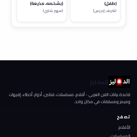
(طفل)
(بشخصه، مذيعة)
(شريف إدريس)
(سهير شلبي)
الدهليز
قاعدة بيانات الفن العربي - أفلام، مسلسلات، فنانين، أدوار، أخطاء، إفيهات
وميمز ومسابقات في مكان واحد.
تصفح
الأفلام
المسلسلات