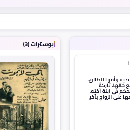
بوسترات (3)
ضية وأمها للطلاق،
الها، تارِكةً
تحكم في ابنة أخته،
مها على الزواج بآخر.