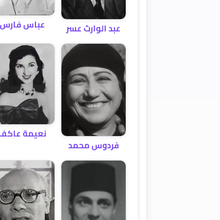
عباس فارس
عبد الوارث عسر
نعيمة عاكف
فردوس محمد