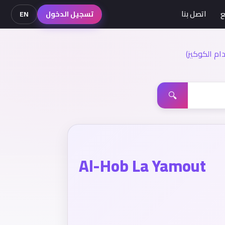
ع
اتصل بنا
تسجيل الدخول
EN
م الكوكيز)
🔍
Al-Hob La Yamout