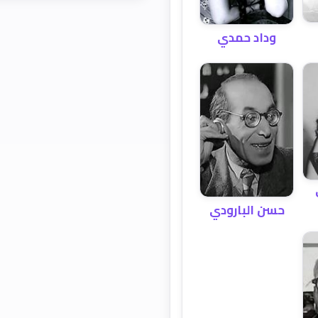
وداد حمدي
حسن البارودي