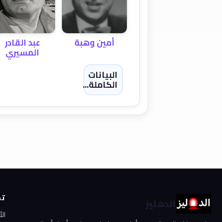
أمين وهبة
عبد القادر
المسيري
البيانات
الكاملة...
تص
الدهليز
ال