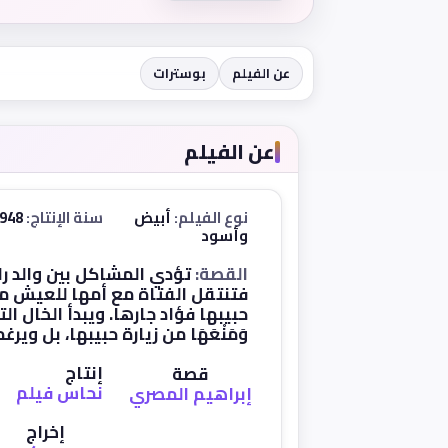
عن الفيلم
بوسترات
عن الفيلم
نوع الفيلم:
أبيض
سنة الإنتاج:
1948
وأسود
القصة:
تؤدي المشاكل بين والد را
فتنتقل الفتاة مع أمها للعيش مع خ
حبيبها فؤاد جارها. ويبدأ الخال ال
وَمَنْعَهَا من زيارة حبيبها، بل ويرغ
إنتاج
قصة
نحاس فيلم
إبراهيم المصري
إخراج