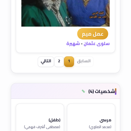
عمل ميم
سلوى عثمان
-
شهيرة
السابق
1
2
التالي
شخصيات (4)
مرسي
(طفل)
(محمد الصاوي)
(مصطفى أشرف فهمي)