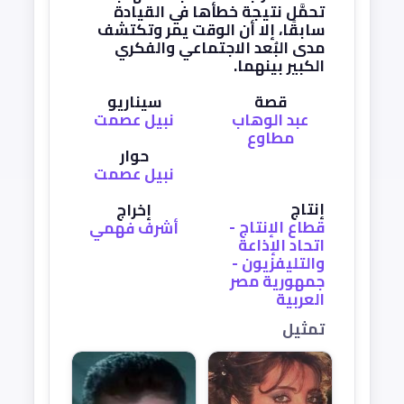
تحمَّل نتيجة خطأها في القيادة
سابقًا، إلا أن الوقت يمر وتكتشف
مدى البُعد الاجتماعي والفكري
الكبير بينهما.
قصة
سيناريو
عبد الوهاب
نبيل عصمت
مطاوع
حوار
نبيل عصمت
إنتاج
إخراج
قطاع الإنتاج -
أشرف فهمي
اتحاد الإذاعة
والتليفزيون -
جمهورية مصر
العربية
تمثيل