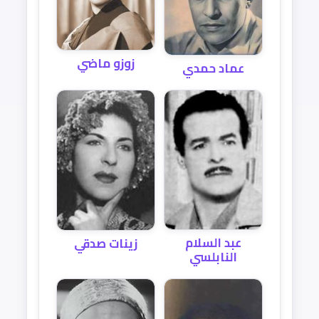
زوزو ماضي
عماد حمدي
عبد السلام
زينات صدقي
النابلسي