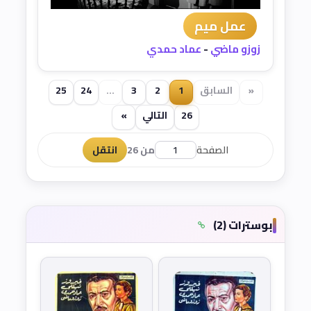
عمل ميم
زوزو ماضي
-
عماد حمدي
«
السابق
1
2
3
...
24
25
26
التالي
»
الصفحة
من 26
انتقل
بوسترات (2)