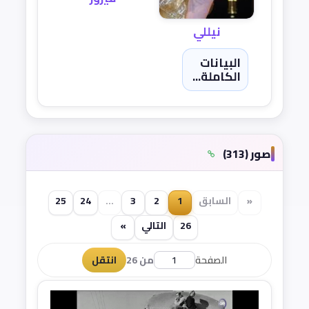
نيللي
البيانات
الكاملة...
صور (313)
«
السابق
1
2
3
...
24
25
26
التالي
»
الصفحة
من 26
انتقل