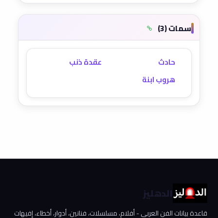
سمات (3)
حادث
عقدة ذنب
هروب ابنة
الدهليز
قاعدة بيانات الفن العربي - أفلام، مسلسلات، فنانين، أدوار، أخطاء، إفيهات