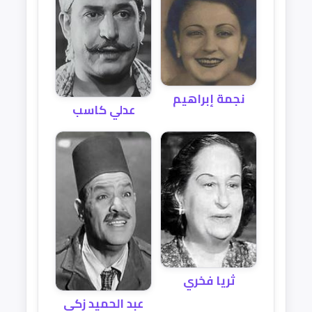
نجمة إبراهيم
عدلي كاسب
ثريا فخري
عبد الحميد زكي