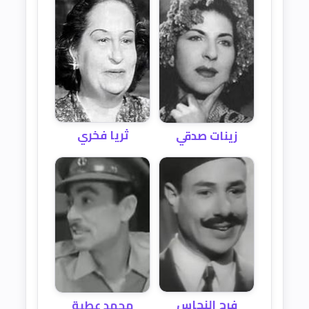
ثريا فخري
زينات صدقي
فرج النحاس
محمد عطية