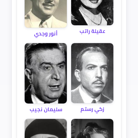
عقيلة راتب
أنور وجدي
زكي رستم
سليمان نجيب