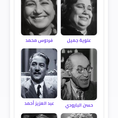
علوية جميل
فردوس محمد
عبد العزيز أحمد
حسن البارودي