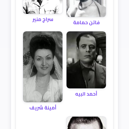
سراج منير
فاتن حمامة
أحمد البيه
أمينة شريف