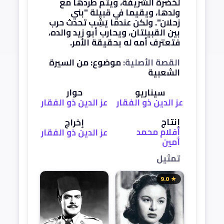
لخضرة الشريفة، ويتم طردها مع
ولدها، ويقيما في قبيلة "بني
زحلان". ولكن عندما يَشِب تحدث حرب
بين القبيلتان، ويحارب أبو زيد والده،
فتعترف أمه له بحقيقة الأمر.
القصة الأصلية:
موضوع: من السيرة
الشعبية
سيناريو
حوار
عز الدين ذو الفقار
عز الدين ذو الفقار
إنتاج
إخراج
أفلام محمد
عز الدين ذو الفقار
أمين
تمثيل
★ 9.0