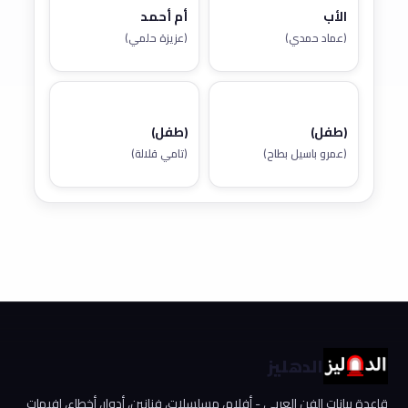
الأب
أم أحمد
(عماد حمدي)
(عزيزة حلمي)
(طفل)
(طفل)
(عمرو باسيل بطاح)
(تامي قلالة)
الدهليز
قاعدة بيانات الفن العربي - أفلام، مسلسلات، فنانين، أدوار، أخطاء، إفيهات