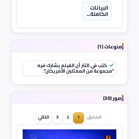
البيانات
الكاملة...
منوعات (1)
كَتِب في التتر أن الفيلم يشارك فيه
"مجموعة من الممثلين الأمريكان".
صور (30)
السابق
1
2
3
التالي