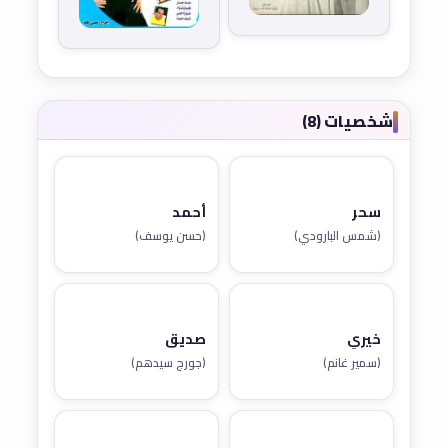
شخصيات (8)
سحر
أحمد
(شمس البارودي)
(حسن يوسف)
خيري
صديق
(سمير غانم)
(جورج سيدهم)