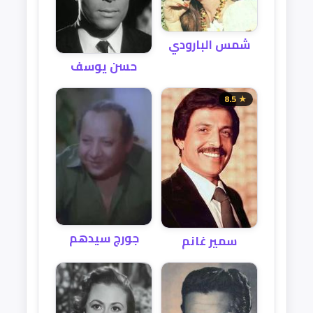
شمس البارودي
حسن يوسف
★ 8.5
جورج سيدهم
سمير غانم