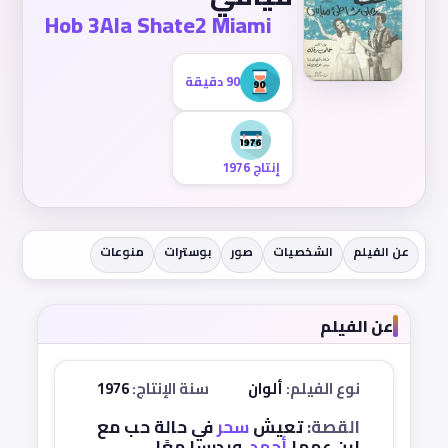
Hob 3Ala Shate2 Miami
90 دقيقة
إنتاج 1976
عن الفيلم
الشخصيات
صور
بوسترات
منوعات
عن الفيلم
نوع الفيلم:
ألوان
سنة الإنتاج:
1976
القصة:
تعيش
سحر
في حالة حب مع
ابن عمها
أحمد
، ويدرسا معًا