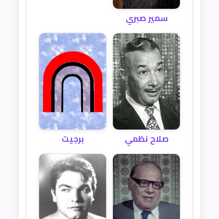
سمير صبري
صلاح نظمي
برجيت