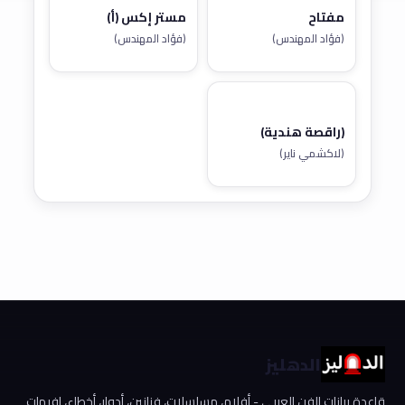
مفتاح
مستر إكس (أ)
(فؤاد المهندس)
(فؤاد المهندس)
(راقصة هندية)
(لاكشمي ناير)
الدهليز
قاعدة بيانات الفن العربي - أفلام، مسلسلات، فنانين، أدوار، أخطاء، إفيهات