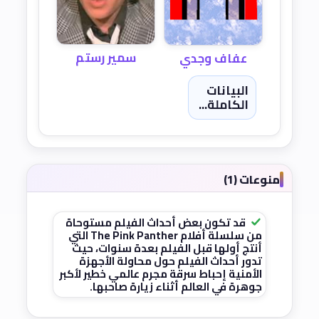
سمير رستم
عفاف وجدي
البيانات
الكاملة...
منوعات (1)
قد تكون بعض أحداث الفيلم مستوحاة
من سلسلة أفلام The Pink Panther التي
أنتج أولها قبل الفيلم بعدة سنوات، حيث
تدور أحداث الفيلم حول محاولة الأجهزة
الأمنية إحباط سرقة مجرم عالمي خطير لأكبر
جوهرة في العالم أثناء زيارة صاحبها.