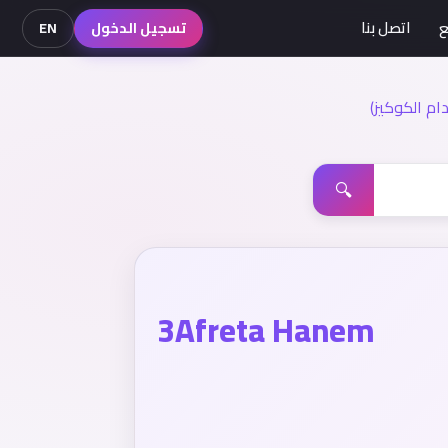
ع
اتصل بنا
تسجيل الدخول
EN
م الكوكيز)
🔍
3Afreta Hanem