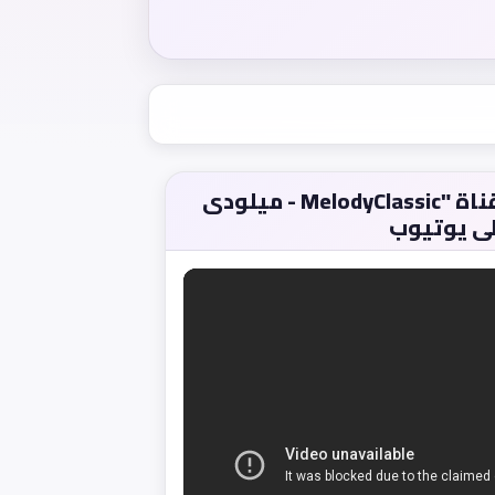
مشاهدة الفيلم من قناة "MelodyClassic - ميلودى
ى يوتيوب