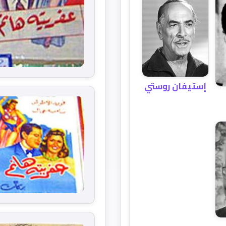
إستيفان روستي