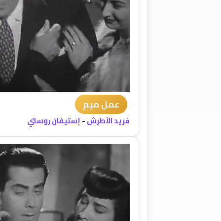
عمل ميم
فريد الأطرش
-
إستيفان روستي