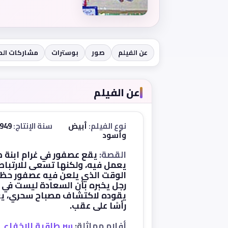
عن الفيلم
صور
بوسترات
مشاركات ال
عن الفيلم
نوع الفيلم:
أبيض
سنة الإنتاج:
1949
وأسود
القصة:
يقع عصفور في غرام ابنة 
يعمل فيه، ولكنها تسعى للارتباط
الوقت الذي يلعن فيه عصفور حظه 
رجل يخبره بأن السعادة ليست في ا
يقوده لاكتشاف مصباح سحري، يغيِّ
رأسًا على عقب.
أفلام مماثلة:
سر طاقية الإخفاء