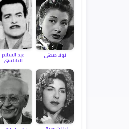
عبد السلام
لولا صدقي
النابلسي