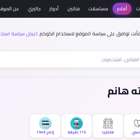
ت
أفلام
مسلسلات
فنانين
أدوار
جاليري
عن الموق
فأنت توافق على سياسة الموقع لاستخدام الكوكيز.
(عرض سياسة استخدا
ه هانم
نسي
فانتازيا
115 دقيقة
إنتاج 1949