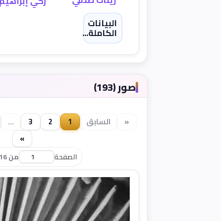
زينات صدقي
زكي إبراهيم
البيانات
الكاملة...
صور (193)
«
السابق
1
2
3
...
»
الصفحة
من 16