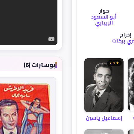
حوار
أبو السعود
الإبياري
إخراج
ري بركات
بوسترات (6)
★ 7.0
إسماعيل ياسين