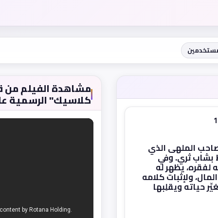
مستخدمين
كلاسيك" الرسمية عل
صاحب الملهى الذي
 بشاب ثري. وفي
لفقره، يظهر له
لمال، ولإثبات كلامه
ر حياته ويقلِبها