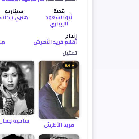
قصة
سيناريو
أبو السعود
هنري بركات
الإبياري
إنتاج
أفلام فريد الأطرش
هن
تمثيل
★ 8.0
سامية جمال
فريد الأطرش