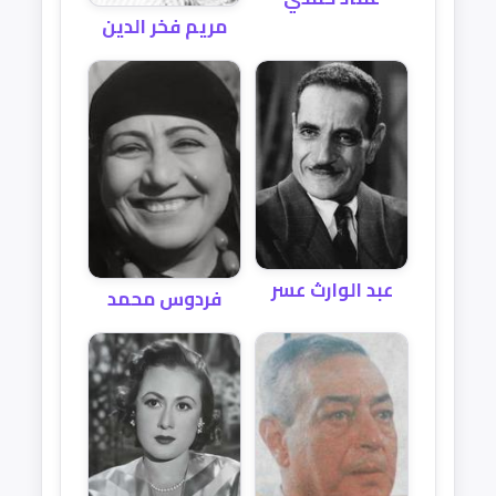
مريم فخر الدين
عبد الوارث عسر
فردوس محمد