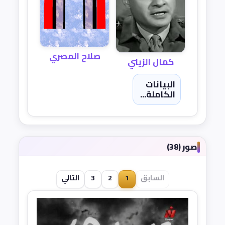
صلاح المصري
كمال الزيني
البيانات
الكاملة...
صور (38)
السابق
1
2
3
التالي