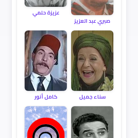
عزيزة حلمي
صبري عبد العزيز
كامل أنور
سناء جميل