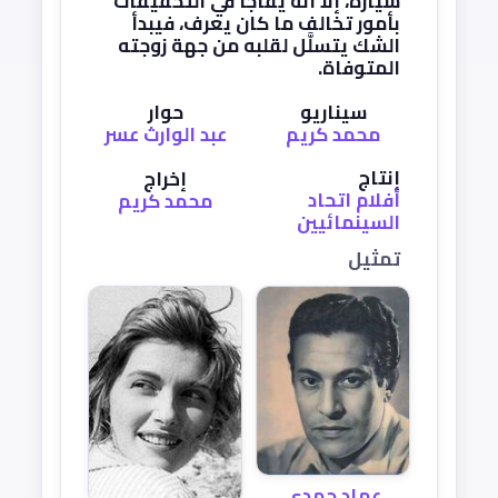
سيارة، إلا أنه يُفاجأ في التحقيقات
بأمور تخالف ما كان يعرف، فيبدأ
الشك يتسلَّل لقلبه من جهة زوجته
المتوفاة.
سيناريو
حوار
محمد كريم
عبد الوارث عسر
إنتاج
إخراج
أفلام اتحاد
محمد كريم
السينمائيين
تمثيل
عماد حمدي