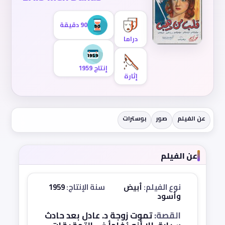
90 دقيقة
دراما
إنتاج 1959
إثارة
عن الفيلم
صور
بوسترات
عن الفيلم
نوع الفيلم:
أبيض
سنة الإنتاج:
1959
وأسود
القصة:
تموت زوجة د. عادل بعد حادث