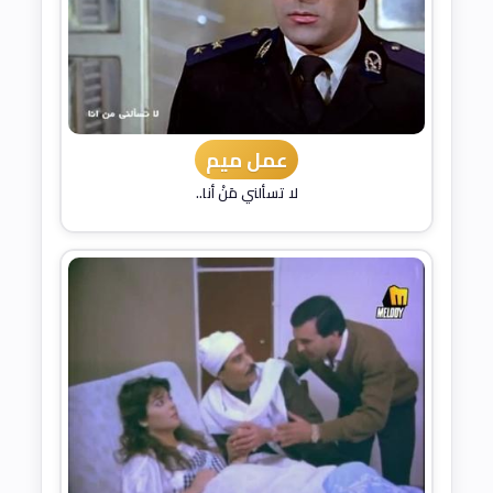
عمل ميم
لا تسألني مَنْ أنا..