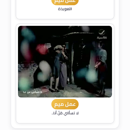
عمل ميم
التعويذة
عمل ميم
لا تسألني مَنْ أنا..