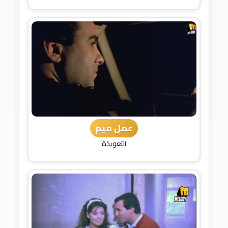
عمل ميم
التعويذة