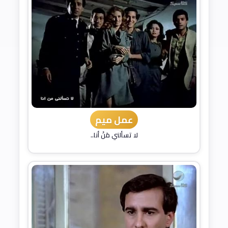
عمل ميم
لا تسألني مَنْ أنا..