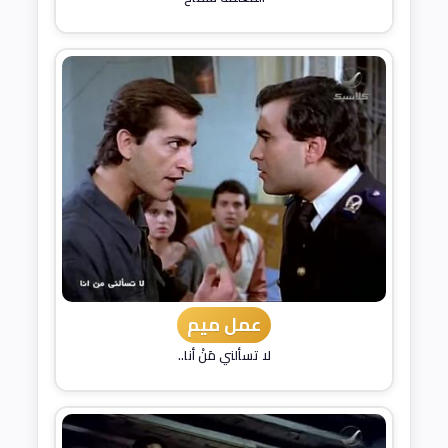
عمل ميم
لا تسألني مَنْ أنا..