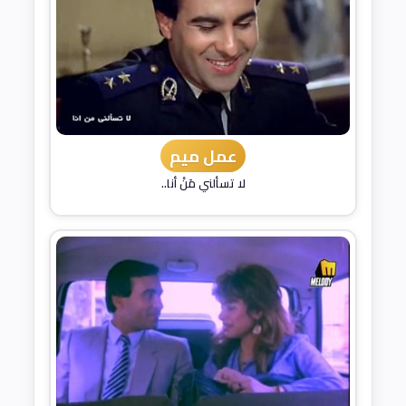
عمل ميم
لا تسألني مَنْ أنا..