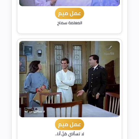
عمل ميم
المعلمة سماح
عمل ميم
لا تسألني مَنْ أنا..