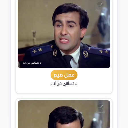
عمل ميم
لا تسألني مَنْ أنا..