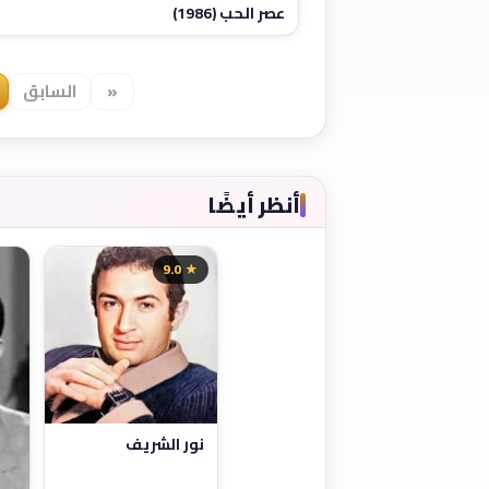
عصر الحب (1986)
«
السابق
أنظر أيضًا
★ 9.0
نور الشريف