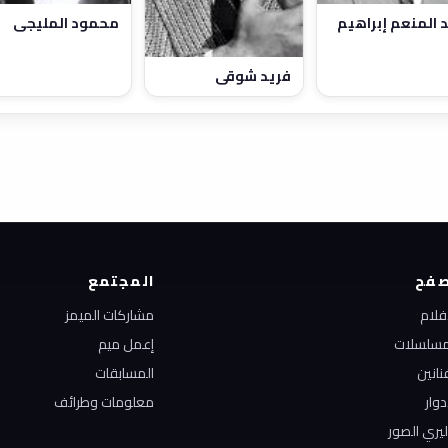
 المنعم إبراهيم
محمود المليجي
فريد شوقي
فح
المجتمع
أفلام
مشاركات الميمز
مسلسلات
إعمل ميم
نانين
المسابقات
دوار
معلومات وطرائف
ليري الصور