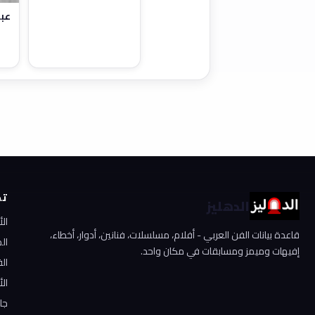
عبد
تص
الدهليز
ال
قاعدة بيانات الفن العربي - أفلام، مسلسلات، فنانين، أدوار، أخطاء،
ال
إفيهات وميمز ومسابقات في مكان واحد.
الف
الأ
جا