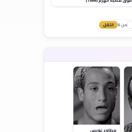
وق هضبة الهرم (1986)
من 6
انتقل
مطاوع عويس