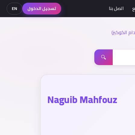
ع
اتصل بنا
تسجيل الدخول
EN
م الكوكيز)
🔍
Naguib Mahfouz