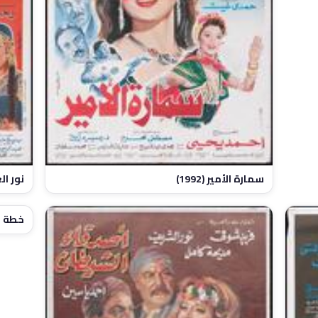
سمارة الأمير (1992)
نور العي
خطة بع