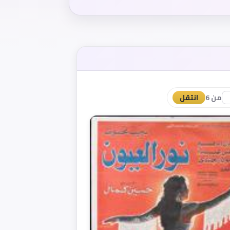
من 6
انتقل