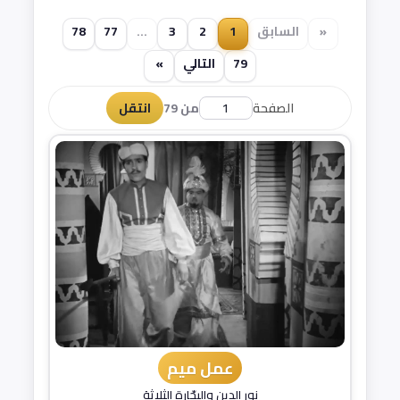
«
السابق
1
2
3
...
77
78
79
التالي
»
الصفحة
من 79
انتقل
عمل ميم
نور الدين والبحّارة الثلاثة