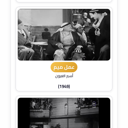
عمل ميم
أسير العيون
(1949)