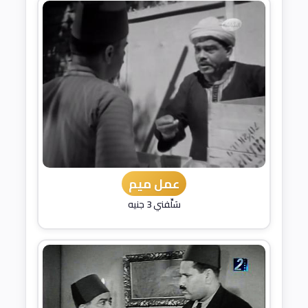
عمل ميم
سَلِّفني 3 جنيه