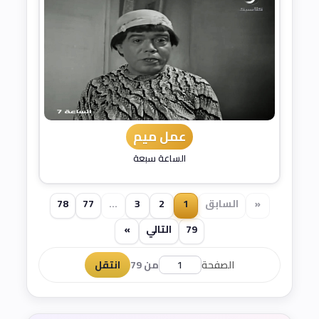
عمل ميم
الساعة سبعة
«
السابق
1
2
3
...
77
78
79
التالي
»
الصفحة
من 79
انتقل