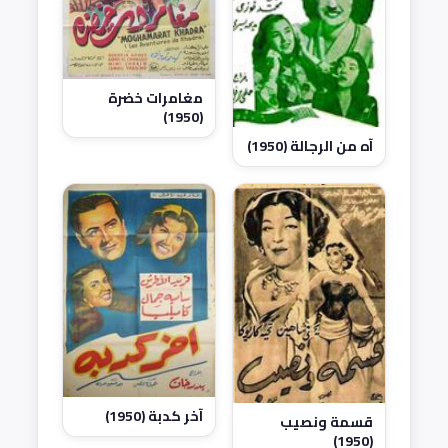
مغامرات خضرة
(1950)
آه من الرجالة (1950)
آخر كدبة (1950)
قسمة ونصيب
(1950)