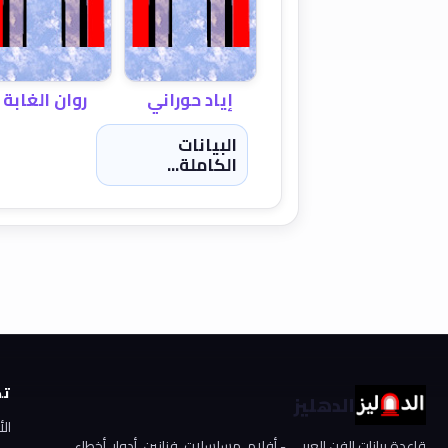
إياد حوراني
روان الغابة
البيانات
الكاملة...
تص
الدهليز
ال
قاعدة بيانات الفن العربي - أفلام، مسلسلات، فنانين، أدوار، أخطاء،