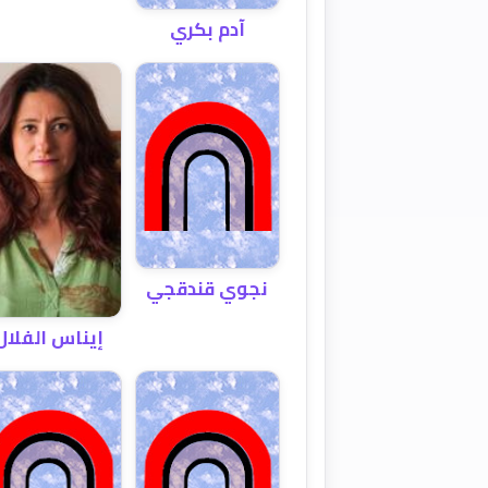
آدم بكري
نجوي قندقجي
إيناس الفلال