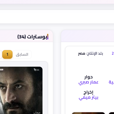
بوسترات (34)
2
بلد الإنتاج:
مصر
السابق
1
حوار
ية
عمار صبري
إخراج
بيتر ميمي