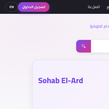
ع
اتصل بنا
تسجيل الدخول
EN
م الكوكيز)
🔍
Sohab El-Ard