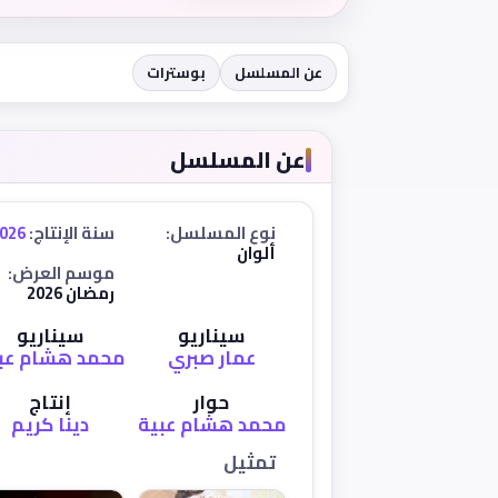
عن المسلسل
بوسترات
عن المسلسل
نوع المسلسل:
سنة الإنتاج:
026
ألوان
موسم العرض:
رمضان 2026
سيناريو
سيناريو
عمار صبري
محمد هشام عب
حوار
إنتاج
محمد هشام عبية
دينا كريم
تمثيل