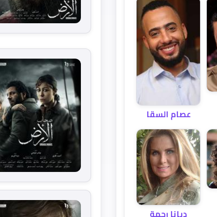
عصام السقا
ديانا رحمة