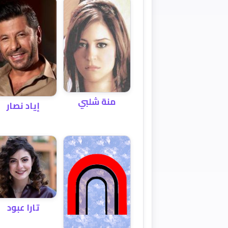
منة شلبي
إياد نصار
تارا عبود