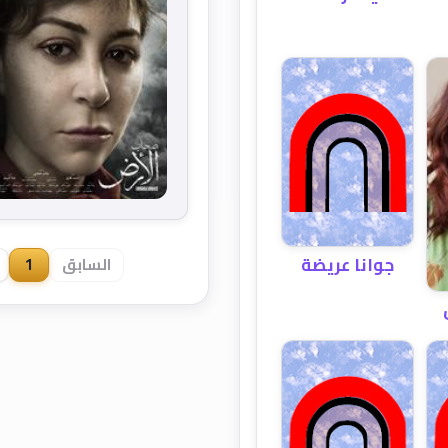
جوانا عريضة
السابق
1