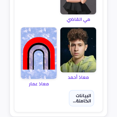
مي القاضي
معاذ أحمد
معاذ عمار
البيانات
الكاملة...