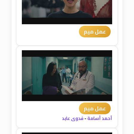
عمل ميم
عمل ميم
أحمد أسامة
-
فدوى عابد