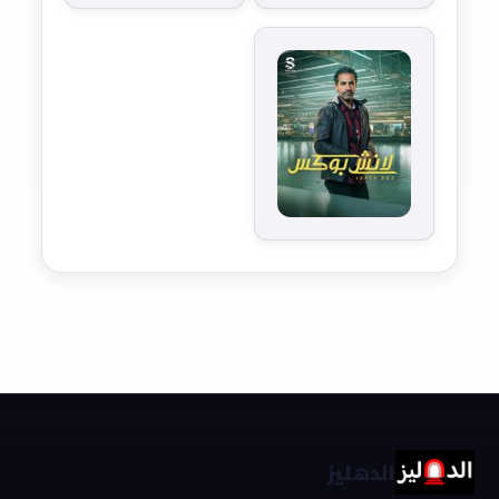
الدهليز