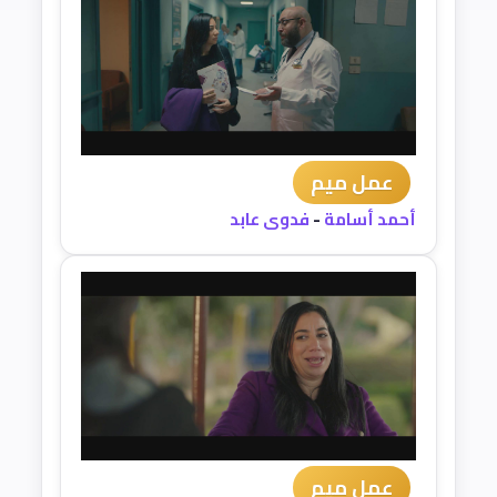
عمل ميم
أحمد أسامة
-
فدوى عابد
عمل ميم