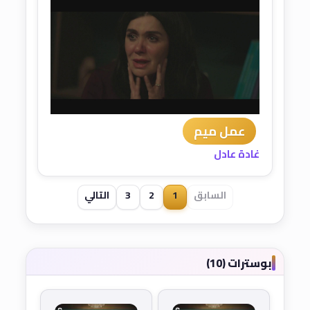
عمل ميم
غادة عادل
السابق
1
2
3
التالي
بوسترات (10)