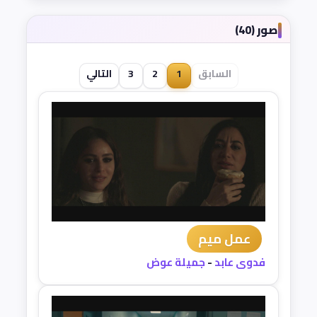
صور (40)
السابق
1
2
3
التالي
عمل ميم
فدوى عابد
-
جميلة عوض