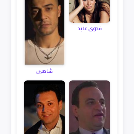
فدوى عابد
شاهين