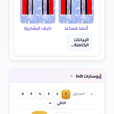
أحمد مساعد
نايف البشايرة
البيانات
الكاملة...
بوسترات (40)
«
السابق
1
2
3
4
5
6
التالي
»