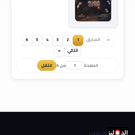
«
السابق
1
2
3
4
5
6
التالي
»
الصفحة
من 6
انتقل
الدهليز