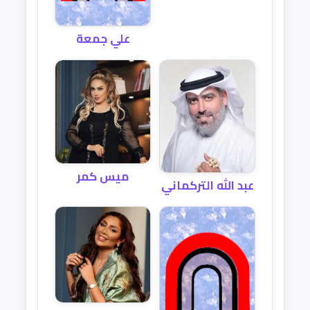
علي جمعة
ميس كمر
عبد الله التركماني