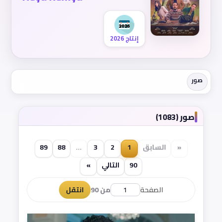
إنتاج 2026
صور
صور (1083)
«
السابق
1
2
3
...
88
89
90
التالي
»
الصفحة
من 90
انتقل