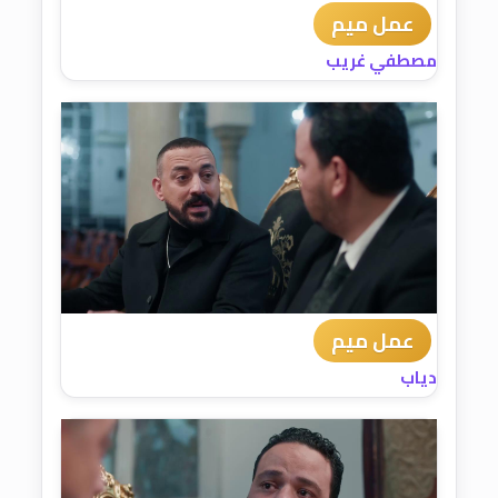
عمل ميم
مصطفي غريب
عمل ميم
دياب