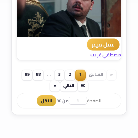
عمل ميم
مصطفي غريب
«
السابق
1
2
3
...
88
89
90
التالي
»
الصفحة
من 90
انتقل