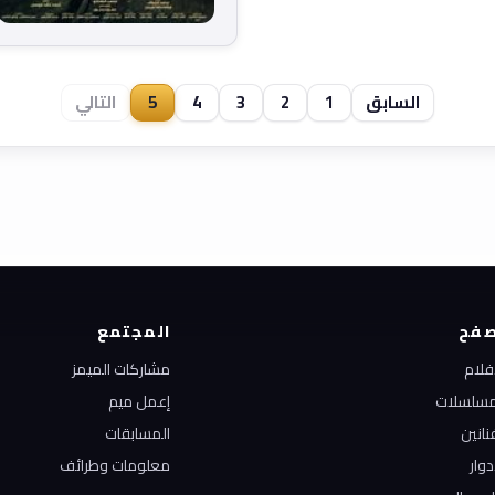
السابق
1
2
3
4
5
التالي
فح
المجتمع
أفلام
مشاركات الميمز
مسلسلات
إعمل ميم
نانين
المسابقات
دوار
معلومات وطرائف