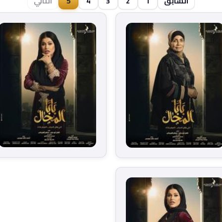
السابق
1
2
3
4
5
التالي