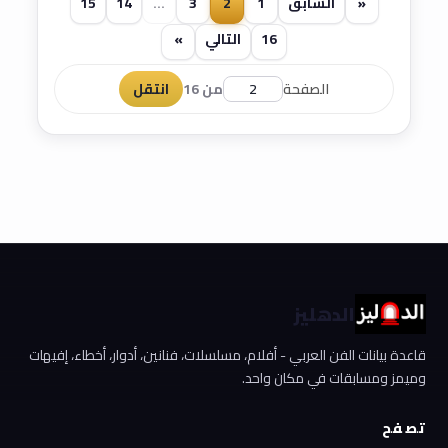
«
السابق
1
2
3
...
14
15
16
التالي
»
الصفحة
من 16
انتقل
الدهليز
قاعدة بيانات الفن العربي - أفلام، مسلسلات، فنانين، أدوار، أخطاء، إفيهات
وميمز ومسابقات في مكان واحد.
تصفح