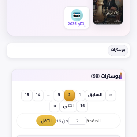
إنتاج 2026
بوسترات
بوسترات (98)
«
السابق
1
2
3
...
14
15
16
التالي
»
الصفحة
من 16
انتقل