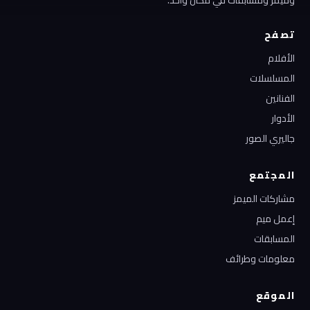
وميمز ومسابقات في مكان واحد.
تصفح
الأفلام
المسلسلات
الفنانين
الأدوار
جاليري الصور
المجتمع
مشاركات الميمز
إعمل ميم
المسابقات
معلومات وطرائف
الموقع