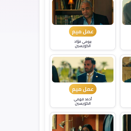
عمل ميم
بيومي فؤاد
الكويسين
عمل ميم
أحمد فهمي
الكويسين