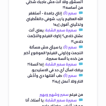
أتسشوَّر، وللا أنت مش عاجبك شكلي
من أساسه؟!
سمير (أ)
: إنتي جامدة - أستغفر
الله العظيم يا رب. شوفي حاتغلَّطيني
وتخلّيني أقول إيه!
سميرة سمير الشابة
: يعني أنت
عشان خلاص؟ إدُّوك الفيلم واتنجِّمت
خلاص؟!
سمير (أ)
: يا سيتّي مش مسألة
اتنجمت وإدّوني الفيلم! الموضوع أكبر
من كده يا آنسة سميرة.
سميرة سمير الشابة
: إه! آنسة؟!
برضك اسأل أي حد في الاستيديو.
سمير (أ)
: طب أقتلها دي وأخُش
النار وللا أعمل إيه؟!
من فيلم
سمير وشهير وبهير
سميرة سمير الشابة
: يا أستاذ، أنا
ممكن أتباس حضرتك عادي.