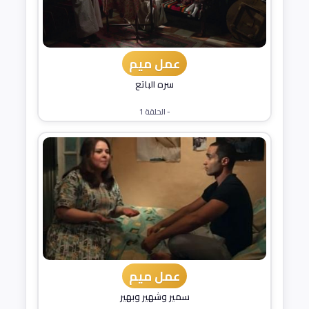
عمل ميم
سره الباتع
- الحلقة 1
عمل ميم
سمير وشهير وبهير