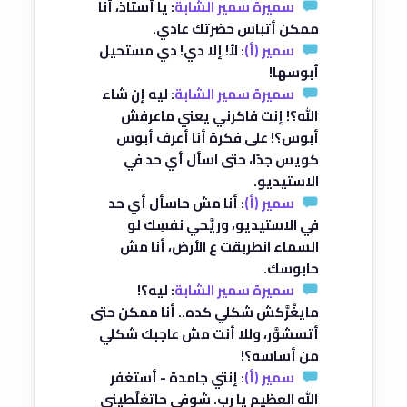
سميرة سمير الشابة
: يا أستاذ، أنا
ممكن أتباس حضرتك عادي.
سمير (أ)
: لأ! إلا دي! دي مستحيل
أبوسها!
سميرة سمير الشابة
: ليه إن شاء
الله؟! إنت فاكرني يعني ماعرفش
أبوس؟! على فكرة أنا أعرف أبوس
كويس جدًا، حتى اسأل أي حد في
الاستيديو.
سمير (أ)
: أنا مش حاسأل أي حد
في الاستيديو، وريَّحي نفسِك لو
السماء انطربقت ع الأرض، أنا مش
حابوسك.
سميرة سمير الشابة
: ليه؟!
مايغُرَّكش شكلي كده.. أنا ممكن حتى
أتسشوَّر، وللا أنت مش عاجبك شكلي
من أساسه؟!
سمير (أ)
: إنتي جامدة - أستغفر
الله العظيم يا رب. شوفي حاتغلَّطيني