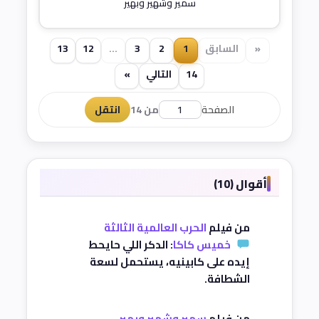
سمير وشهير وبهير
«
السابق
1
2
3
...
12
13
14
التالي
»
الصفحة
من 14
انتقل
أقوال (10)
من فيلم
الحرب العالمية الثالثة
خميس كاكا
: الدكر اللي حايحط
إيده على كابينيه، يستحمل لسعة
الشطافة.
من فيلم
سمير وشهير وبهير