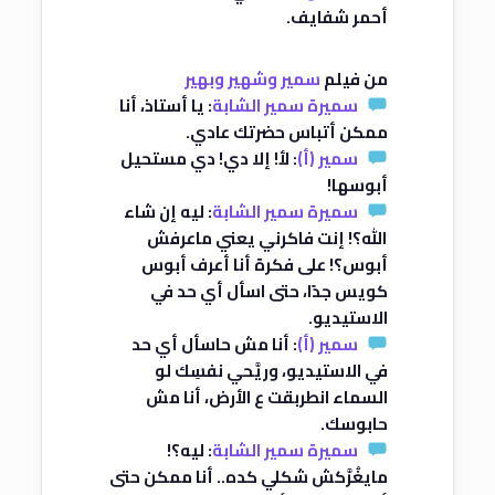
أحمر شفايف.
من فيلم
سمير وشهير وبهير
سميرة سمير الشابة
: يا أستاذ، أنا
ممكن أتباس حضرتك عادي.
سمير (أ)
: لأ! إلا دي! دي مستحيل
أبوسها!
سميرة سمير الشابة
: ليه إن شاء
الله؟! إنت فاكرني يعني ماعرفش
أبوس؟! على فكرة أنا أعرف أبوس
كويس جدًا، حتى اسأل أي حد في
الاستيديو.
سمير (أ)
: أنا مش حاسأل أي حد
في الاستيديو، وريَّحي نفسِك لو
السماء انطربقت ع الأرض، أنا مش
حابوسك.
سميرة سمير الشابة
: ليه؟!
مايغُرَّكش شكلي كده.. أنا ممكن حتى