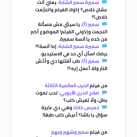
سميرة سمير الشابة
: يعني أنت
عشان خلاص؟ إدُّوك الفيلم واتنجِّمت
خلاص؟!
سمير (أ)
: يا سيتّي مش مسألة
اتنجمت وإدّوني الفيلم! الموضوع أكبر
من كده يا آنسة سميرة.
سميرة سمير الشابة
: إه! آنسة؟!
برضك اسأل أي حد في الاستيديو.
سمير (أ)
: طب أقتلها دي وأخُش
النار وللا أعمل إيه؟!
من فيلم
الحرب العالمية الثالثة
صلاح الدين الأيوبي
: تحب تموت
بطل، ولّا تعيش كلب؟
خميس كاكا
: وهي دي عايزة
سؤال يا باشا؟ أعيش كلب طبعًا!
من فيلم
سمير وشهير وبهير