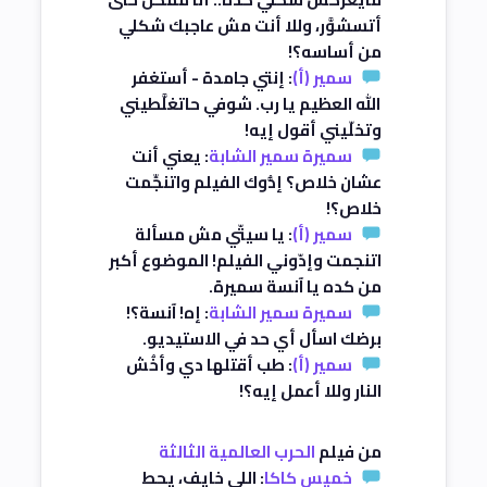
أتسشوَّر، وللا أنت مش عاجبك شكلي
من أساسه؟!
سمير (أ)
: إنتي جامدة - أستغفر
الله العظيم يا رب. شوفي حاتغلَّطيني
وتخلّيني أقول إيه!
سميرة سمير الشابة
: يعني أنت
عشان خلاص؟ إدُّوك الفيلم واتنجِّمت
خلاص؟!
سمير (أ)
: يا سيتّي مش مسألة
اتنجمت وإدّوني الفيلم! الموضوع أكبر
من كده يا آنسة سميرة.
سميرة سمير الشابة
: إه! آنسة؟!
برضك اسأل أي حد في الاستيديو.
سمير (أ)
: طب أقتلها دي وأخُش
النار وللا أعمل إيه؟!
من فيلم
الحرب العالمية الثالثة
خميس كاكا
: اللي خايف، يحط