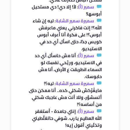
سمير (أ)
: لأ! إلا دي! دي مستحيل
أبوسها!
سميرة سمير الشابة
: ليه إن شاء
الله؟! إنت فاكرني يعني ماعرفش
أبوس؟! على فكرة أنا أعرف أبوس
كويس جدًا، حتى اسأل أي حد في
الاستيديو.
سمير (أ)
: أنا مش حاسأل أي حد
في الاستيديو، وريَّحي نفسِك لو
السماء انطربقت ع الأرض، أنا مش
حابوسك.
سميرة سمير الشابة
: ليه؟!
مايغُرَّكش شكلي كده.. أنا ممكن حتى
أتسشوَّر، وللا أنت مش عاجبك شكلي
من أساسه؟!
سمير (أ)
: إنتي جامدة - أستغفر
الله العظيم يا رب. شوفي حاتغلَّطيني
وتخلّيني أقول إيه!