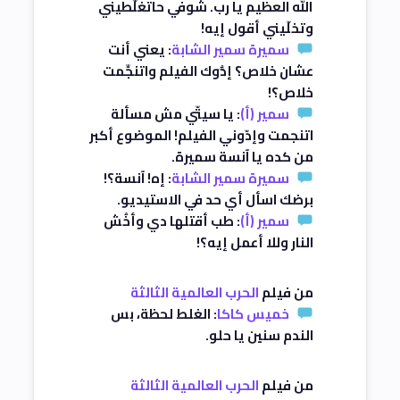
الله العظيم يا رب. شوفي حاتغلَّطيني
وتخلّيني أقول إيه!
سميرة سمير الشابة
: يعني أنت
عشان خلاص؟ إدُّوك الفيلم واتنجِّمت
خلاص؟!
سمير (أ)
: يا سيتّي مش مسألة
اتنجمت وإدّوني الفيلم! الموضوع أكبر
من كده يا آنسة سميرة.
سميرة سمير الشابة
: إه! آنسة؟!
برضك اسأل أي حد في الاستيديو.
سمير (أ)
: طب أقتلها دي وأخُش
النار وللا أعمل إيه؟!
من فيلم
الحرب العالمية الثالثة
خميس كاكا
: الغلط لحظة، بس
الندم سنين يا حلو.
من فيلم
الحرب العالمية الثالثة