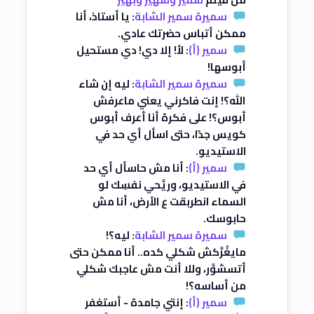
سميرة سمير الشابة
: يا أستاذ، أنا
ممكن أتباس حضرتك عادي.
سمير (أ)
: لأ! إلا دي! دي مستحيل
أبوسها!
سميرة سمير الشابة
: ليه إن شاء
الله؟! إنت فاكرني يعني ماعرفش
أبوس؟! على فكرة أنا أعرف أبوس
كويس جدًا، حتى اسأل أي حد في
الاستيديو.
سمير (أ)
: أنا مش حاسأل أي حد
في الاستيديو، وريَّحي نفسِك لو
السماء انطربقت ع الأرض، أنا مش
حابوسك.
سميرة سمير الشابة
: ليه؟!
مايغُرَّكش شكلي كده.. أنا ممكن حتى
أتسشوَّر، وللا أنت مش عاجبك شكلي
من أساسه؟!
سمير (أ)
: إنتي جامدة - أستغفر