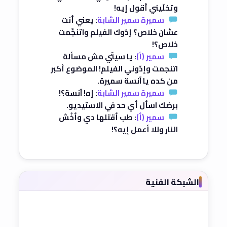
وتخلّيني أقول إيه!
سميرة سمير الشابة
: يعني أنت
عشان خلاص؟ إدُّوك الفيلم واتنجِّمت
خلاص؟!
سمير (أ)
: يا سيتّي مش مسألة
اتنجمت وإدّوني الفيلم! الموضوع أكبر
من كده يا آنسة سميرة.
سميرة سمير الشابة
: إه! آنسة؟!
برضك اسأل أي حد في الاستيديو.
سمير (أ)
: طب أقتلها دي وأخُش
النار وللا أعمل إيه؟!
الشبكة الفنية