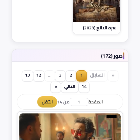
سره الباتع (2023)
صور (172)
«
السابق
1
2
3
...
12
13
14
التالي
»
الصفحة
من 14
انتقل