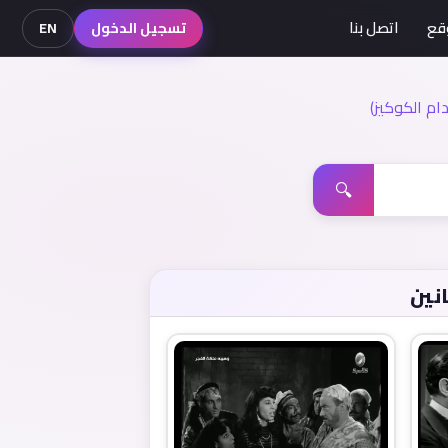
قع
اتصل بنا
تسجيل الدخول
EN
م الكوكيز)
🔍
نين