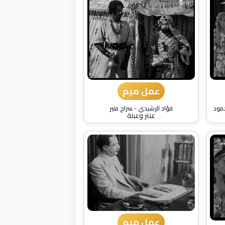
عمل ميم
حمود
فؤاد الرشيدي
-
سراج منير
عنتر وعبلة
عمل ميم