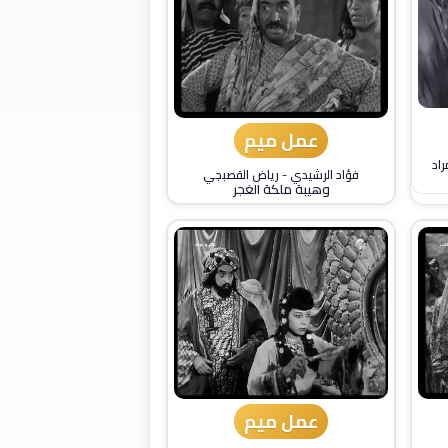
عمل ميم
راد
فؤاد الرشيدي
-
رياض القصبجي
وهيبة ملكة الغجر
عمل ميم