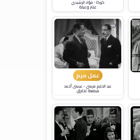
كوكا
-
فؤاد الرشيدي
عنتر وعبلة
عمل ميم
عبد الحليم مرسي
-
عيسى أحمد
شمعة تحترق