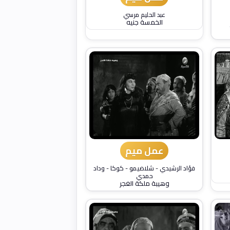
عبد الحليم مرسي
الخمسة جنيه
عمل ميم
فؤاد الرشيدي
-
شلاضيمو
-
كوكا
-
وداد
حمدي
وهيبة ملكة الغجر