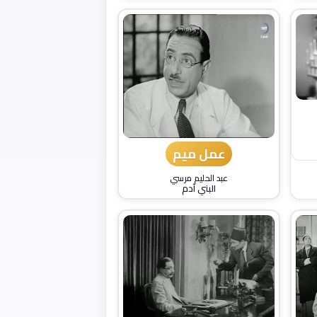
عمل ميم
عبد الحليم مرسي
البني آدم