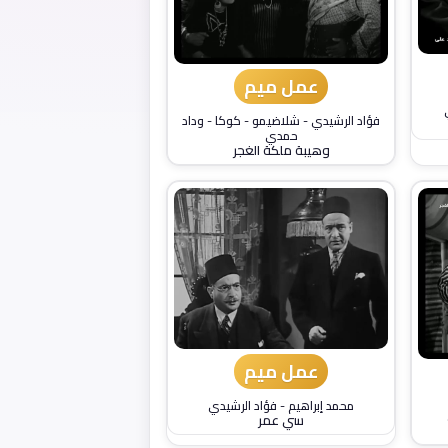
عمل ميم
فؤاد الرشيدي
-
شلاضيمو
-
كوكا
-
وداد
حمدي
وهيبة ملكة الغجر
عمل ميم
محمد إبراهيم
-
فؤاد الرشيدي
سي عمر