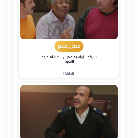
عمل ميم
شيكو
-
إبراهيم عمران
-
هشام ماجد
اللعبة
- الحلقة 1