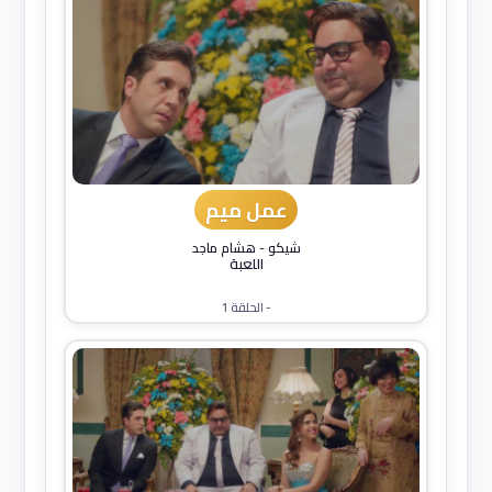
عمل ميم
شيكو
-
هشام ماجد
اللعبة
- الحلقة 1