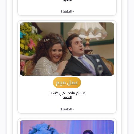
- الحلقة 1
عمل ميم
هشام ماجد
-
مي كساب
اللعبة
- الحلقة 1