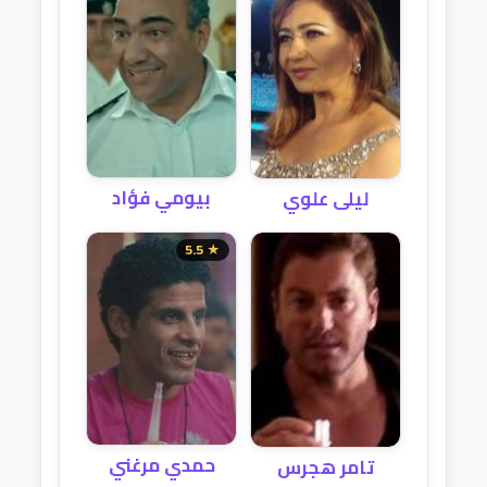
بيومي فؤاد
ليلى علوي
★ 5.5
حمدي مرغني
تامر هجرس