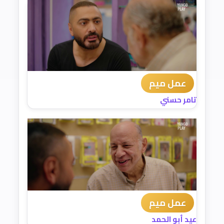
عمل ميم
تامر حسني
عمل ميم
عيد أبو الحمد