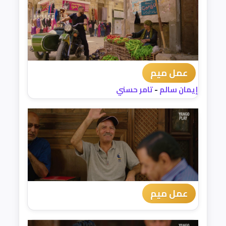
عمل ميم
إيمان سالم
-
تامر حسني
عمل ميم