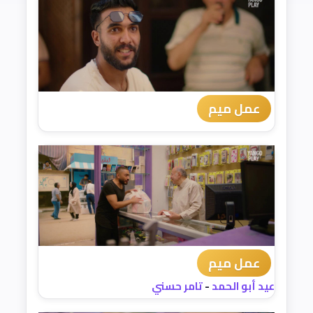
عمل ميم
عمل ميم
عيد أبو الحمد
-
تامر حسني