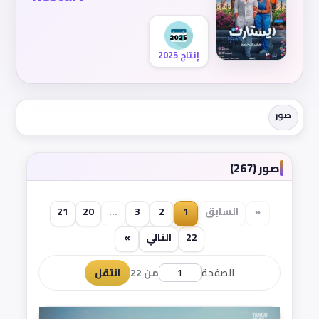
إنتاج 2025
صور
صور (267)
«
السابق
1
2
3
...
20
21
22
التالي
»
الصفحة
من 22
انتقل