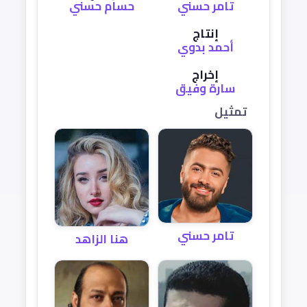
تامر حسني
حسام حسني
إنتاج
أحمد بدوي
إخراج
سارة وفيق
تمثيل
تامر حسني
هنا الزاهد