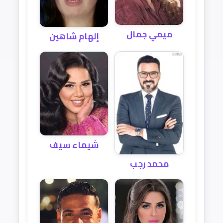
ميمي جمال
إلهام شاهين
شيماء سيف
محمد رجب