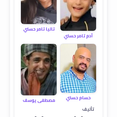
تاليا تامر حسني
آدم تامر حسني
حسام حسني
مصطفى يوسف
تأليف