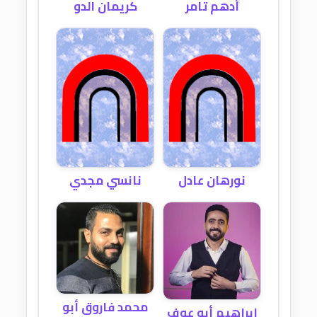
أدهم تامر
كريمان الدو
نورهان عادل
نانسي مجدي
محمد فاروق أبو
إبراهيم أبو عوف