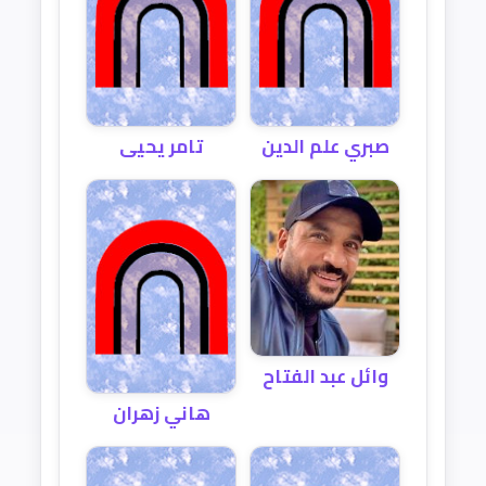
صبري علم الدين
تامر يحيى
وائل عبد الفتاح
هاني زهران