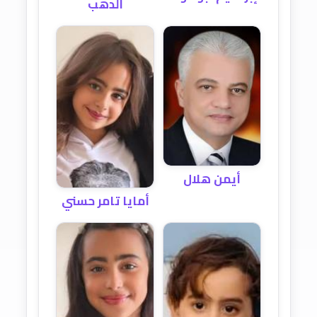
الدهب
أيمن هلال
أمايا تامر حسني