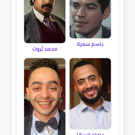
باسم سمرة
محمد ثروت
عصام السقا