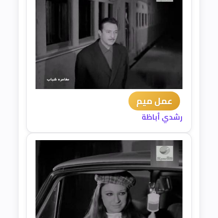
عمل ميم
رشدي أباظة