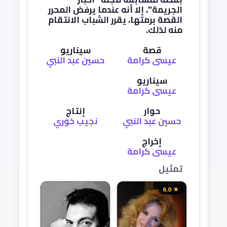
الجريمة"، إلا أنه عندما يرفض المحرر
القصة برمتها، يقرر الشباب الانتقام
منه لذلك.
قصة
سيناريو
عيسى كرامة
حسين عبد النبي
سيناريو
عيسى كرامة
حوار
إنتاج
حسين عبد النبي
نجيب خوري
إخراج
عيسى كرامة
تمثيل
★ 6.0