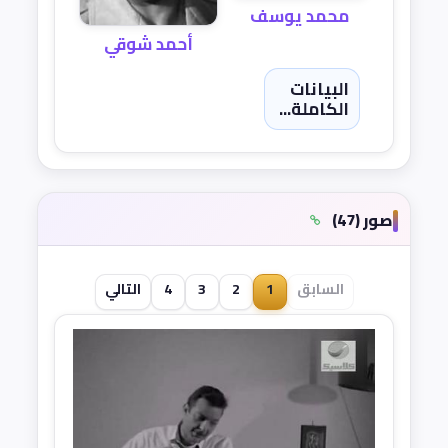
محمد يوسف
أحمد شوقي
البيانات
الكاملة...
صور (47)
السابق
1
2
3
4
التالي