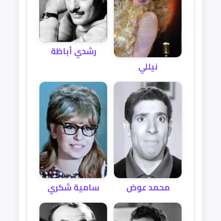
رشدي أباظة
نيللي
محمد عوض
سامية شكري