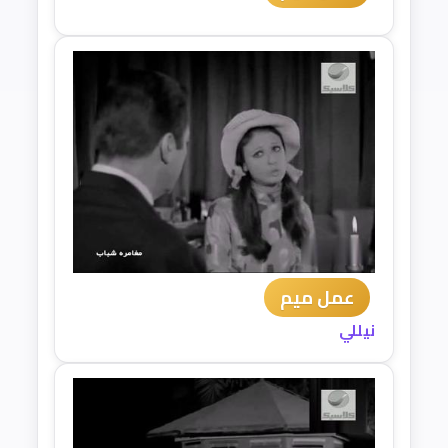
عمل ميم
نيللي