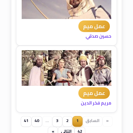
عمل ميم
حسين صدقي
عمل ميم
مريم فخر الدين
«
السابق
1
2
3
...
40
41
42
التالي
»