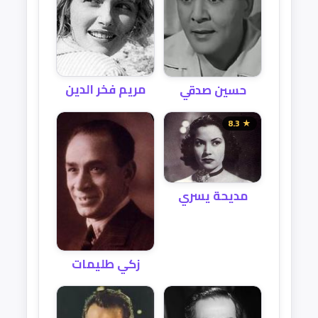
مريم فخر الدين
حسين صدقي
★ 8.3
مديحة يسري
زكي طليمات