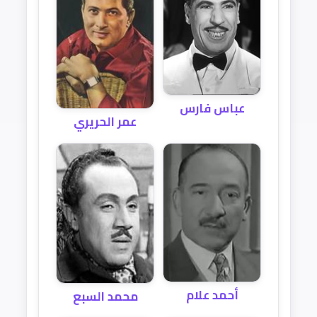
عباس فارس
عمر الحريري
أحمد علام
محمد السبع