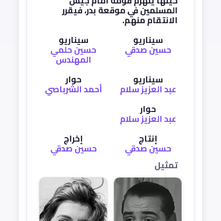
حينها ينهزم قومه أمام جيش
المسلمين في موقعة بدر، فيقرر
الانتقام منهم.
سيناريو
سيناريو
حسين صدقي
حسين حلمي
المهندس
سيناريو
حوار
عبد العزيز سلام
أحمد الشرباصي
حوار
عبد العزيز سلام
إنتاج
إخراج
حسين صدقي
حسين صدقي
تمثيل