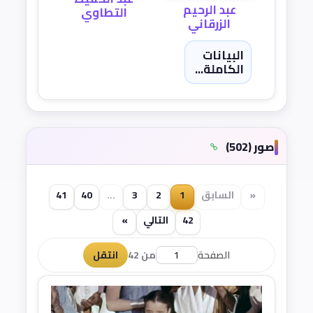
عبد الرحيم
التطاوي
الزرقاني
البيانات
الكاملة...
صور (502)
«
السابق
1
2
3
...
40
41
42
التالي
»
الصفحة
من 42
انتقل