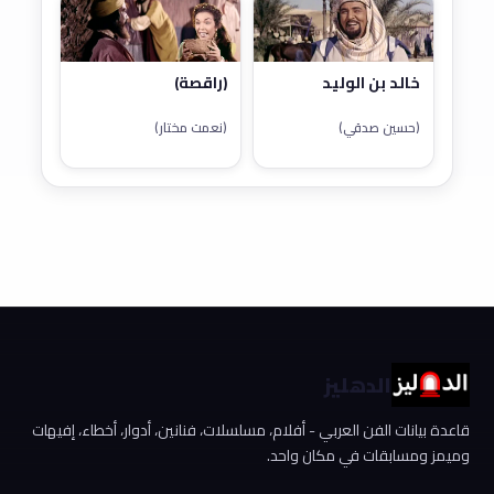
خالد بن الوليد
(راقصة)
(حسين صدقي)
(نعمت مختار)
الدهليز
قاعدة بيانات الفن العربي - أفلام، مسلسلات، فنانين، أدوار، أخطاء، إفيهات
وميمز ومسابقات في مكان واحد.