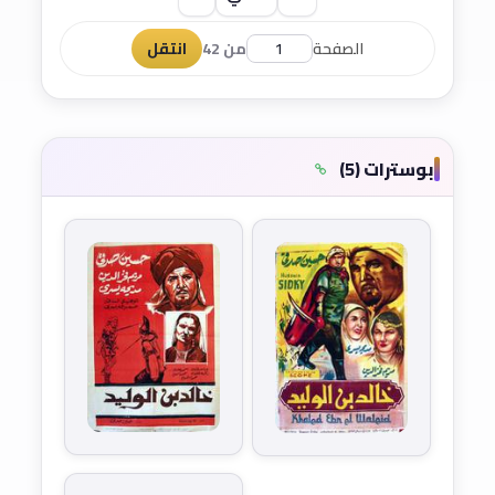
الصفحة
من 42
انتقل
بوسترات (5)