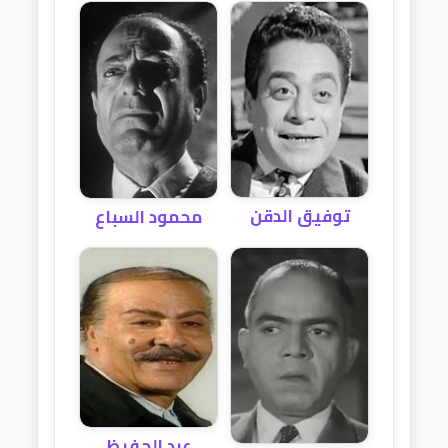
توفيق الدقن
محمود السباع
عبد الحفيظ