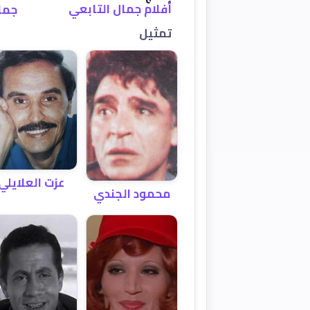
أفلام جمال التابعي
جما
تمثيل
عزت العلايلي
محمود الجندي