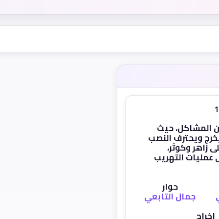
 المشاكل، حيث
خرج ويحترِف النصب
لى زاهر وكوثر،
عمليات التهريب
حوار
جمال التابعي
إخراج