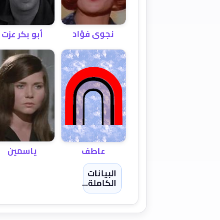
نجوى فؤاد
أبو بكر عزت
ياسمين
عاطف
البيانات
الكاملة...