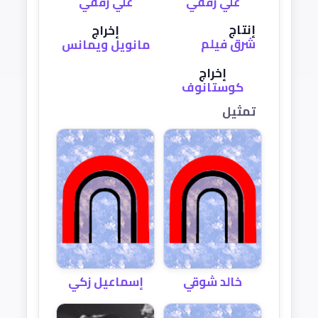
علي رفقي
علي رفقي
إنتاج
إخراج
شرق فيلم
مانويل ويمانس
إخراج
كوستانوف
تمثيل
خالد شوقي
إسماعيل زكي