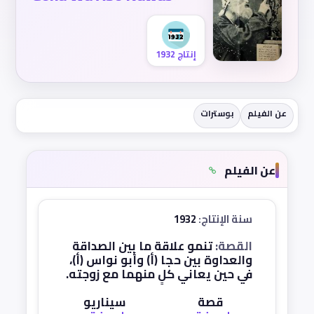
إنتاج 1932
عن الفيلم
بوسترات
عن الفيلم
سنة الإنتاج:
1932
القصة:
تنمو علاقة ما بين الصداقة
والعداوة بين حجا (أ) وأبو نواس (أ)،
في حين يعاني كلٍ منهما مع زوجته.
قصة
سيناريو