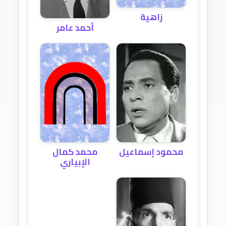
زاهية
أحمد عامر
محمود إسماعيل
محمد كمال
الإبياري