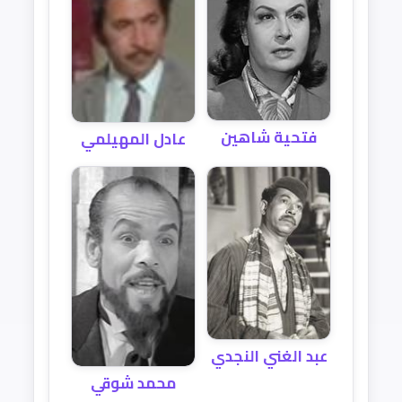
فتحية شاهين
عادل المهيلمي
عبد الغني النجدي
محمد شوقي