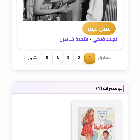
عمل ميم
نجلاء فتحي
-
فتحية شاهين
السابق
1
2
3
4
5
التالي
بوسترات (1)