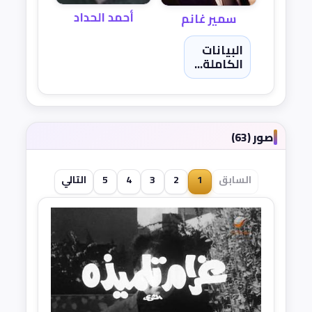
أحمد الحداد
سمير غانم
البيانات
الكاملة...
صور (63)
السابق
1
2
3
4
5
التالي