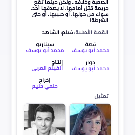
الصعبة وخلافه.. ولكن حينما تقع
جريمة قتل أمامها، لا يصدقها أحد،
سواء مَنْ حولها، أو حبيبها، أو حتى
الشرطة!
القصة الأصلية:
فيلم: الشاهد
قصة
سيناريو
محمد أبو يوسف
محمد أبو يوسف
إنتاج
حوار
الفيلم العربي
محمد أبو يوسف
إخراج
حلمي حليم
تمثيل