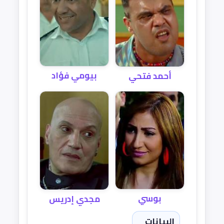
بيومي فؤاد
أحمد فتحي
بوسي
مجدي إدريس
البيانات