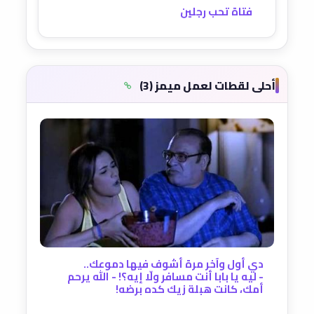
فتاة تحب رجلين
أحلى لقطات لعمل ميمز (3)
دي أول وآخر مرة أشوف فيها دموعك..
- ليه يا بابا أنت مسافر ولّا إيه؟! - الله يرحم
أمك، كانت هبلة زيك كده برضه!