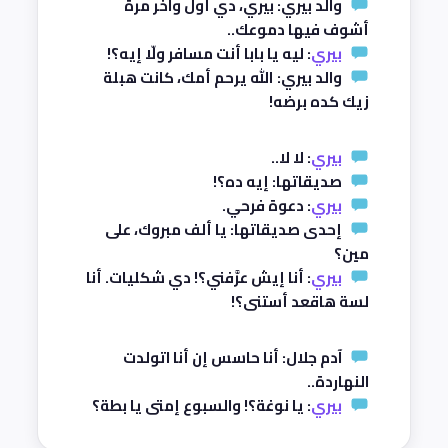
والد بيري: بيري، دي أول وآخر مرة
أشوف فيها دموعك..
بيري
: ليه يا بابا أنت مسافر ولّا إيه؟!
والد بيري: الله يرحم أمك، كانت هبلة
زيك كده برضه!
بيري
: لا لا..
صديقاتها: إيه ده؟!
بيري
: دعوة فرحي.
إحدى صديقاتها: يا ألف مبروك، على
مين؟
بيري
: أنا إيش عرَّفني؟! دي شكليات. أنا
لسة هاقعد أستنى؟!
آدم جلال: أنا حاسس إن أنا اتولدت
النهاردة..
بيري
: يا نوغة؟! والسبوع إمتى يا بطة؟