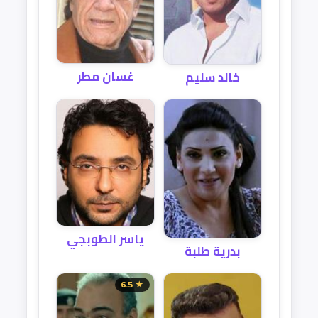
غسان مطر
خالد سليم
ياسر الطوبجي
بدرية طلبة
★ 6.5