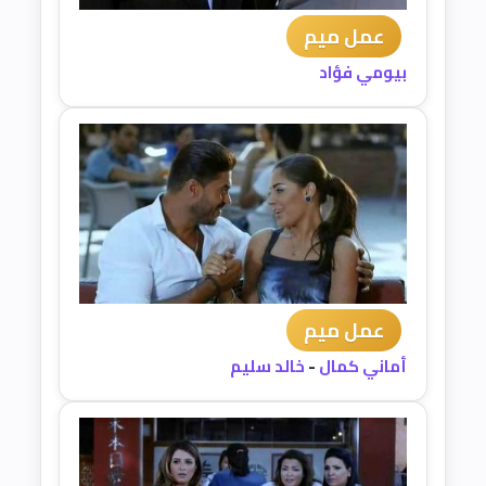
عمل ميم
بيومي فؤاد
عمل ميم
أماني كمال
-
خالد سليم