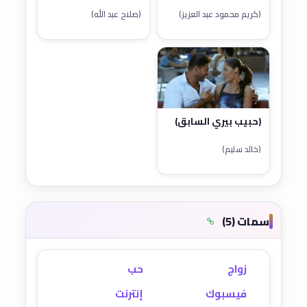
(كريم محمود عبد العزيز)
(صلاح عبد الله)
(حبيب بيري السابق)
(خالد سليم)
سمات (5)
زواج
حب
فيسبوك
إنترنت