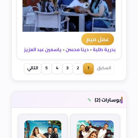
عمل ميم
بدرية طلبة
-
دينا محسن
-
ياسمين عبد العزيز
السابق
1
2
3
4
5
التالي
بوسترات (2)