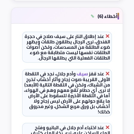
أخطاء (6)
عند إطلاق النار على سيف صلاح في حجرة
الفندق، نرى الرجال يطلقون طلقات ويظهر
ضوء الطلقة من المسدسات، ولكن أصوات
الطلقات نفسها ليست متطابقة مع ضوء
الطلقات الفعلية التي يطلقها الرجال.
عند قفز
سيف
وآدم جلال، نجد في اللقطة
الأولى القريبة صوت زجاج وآثار أخشاب تخرج
من الشباك، ولكن في اللقطة التالية (الأبعد)
لا نرى أي حطام تقع معهم وهم في الهواء،
أما في اللقطة الأخيرة للسقوط على الأرض
ما يقع حولهم على الأرض ليس زجاج ولا
أخشاب بل ورق مربع الشكل، وغير محروق
كذلك!
عند اختباء آدم جلال في البانيو وفتح
الماء الساخن عليه، نرى بخار الماء كثيف