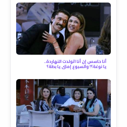
أنا حاسس إن أنا اتولدت النهاردة..
يا نوغة؟! والسبوع إمتى يا بطة؟