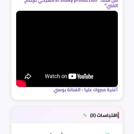
من قناة: "El Sobky production السبكي للإنتاج
الفني"
أغنية مبروك عليا - الفنانة بوسي
اقتباسات (3)