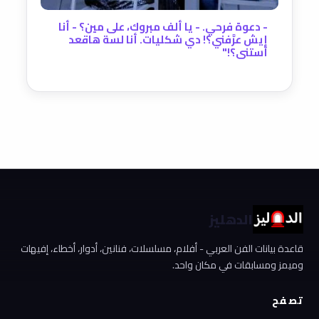
- دعوة فرحي. - يا ألف مبروك، على مين؟ - أنا
إيش عرَّفني؟! دي شكليات. أنا لسة هاقعد
أستنى؟!"
الدهليز
قاعدة بيانات الفن العربي - أفلام، مسلسلات، فنانين، أدوار، أخطاء، إفيهات
وميمز ومسابقات في مكان واحد.
تصفح