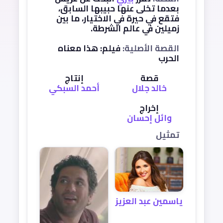
بعدما تخلى عنها حبيبها السابق،
فتقع في حيرة في الاختيار، ما بين
زميلين في عالم الشرطة.
القصة الأصلية:
فيلم: هذا معناه
الحرب
قصة
إنتاج
خالد جلال
أحمد السبكي
إخراج
وائل إحسان
تمثيل
ياسمين عبد العزيز