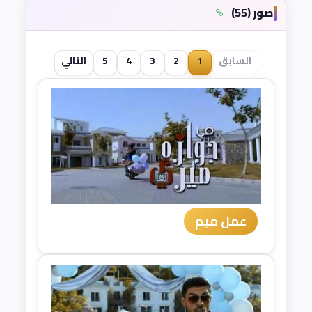
صور (55)
السابق
1
2
3
4
5
التالي
عمل ميم