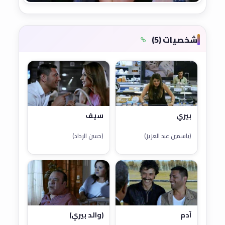
شخصيات (5)
بيري
سيف
(ياسمين عبد العزيز)
(حسن الرداد)
آدم
(والد بيري)