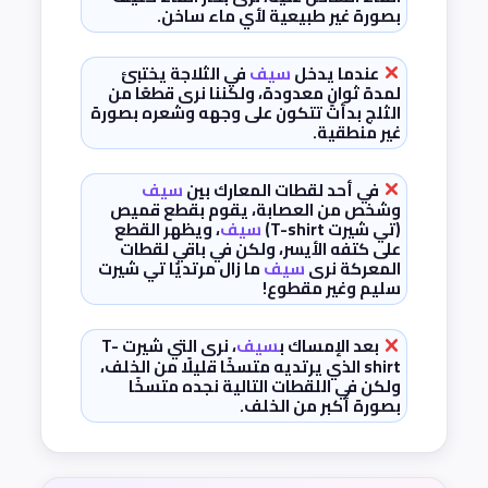
بصورة غير طبيعية لأي ماء ساخن.
عندما يدخل
سيف
في الثلاجة يختبئ
لمدة ثوانٍ معدودة، ولكننا نرى قطعًا من
الثلج بدأت تتكون على وجهه وشعره بصورة
غير منطقية.
في أحد لقطات المعارك بين
سيف
وشخص من العصابة، يقوم بقطع قميص
(تي شيرت T-shirt)
سيف
، ويظهر القطع
على كتفه الأيسر، ولكن في باقي لقطات
المعركة نرى
سيف
ما زال مرتديًا تي شيرت
سليم وغير مقطوع!
بعد الإمساك ب
سيف
، نرى التي شيرت T-
shirt الذي يرتديه متسخًا قليلًا من الخلف،
ولكن في اللقطات التالية نجده متسخًا
بصورة أكبر من الخلف.