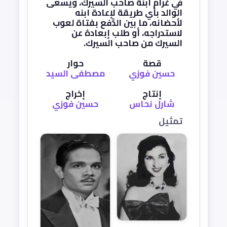
في غرام ابنة صاحب السيرك، ويسعى
الوالد بأي طريقة لإعادة ابنه
لأحضانه، ما بين الدَّفع بفتاة لعوب
لاستدراجه، أو طلب إبعادهُ عن
السيرك من صاحب السيرك.
قصة
حوار
حسين فوزي
مصطفى السيد
إنتاج
إخراج
شارل نحاس
حسين فوزي
تمثيل