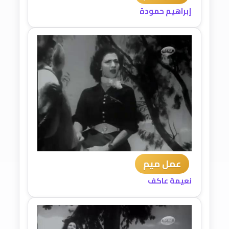
إبراهيم حمودة
عمل ميم
نعيمة عاكف