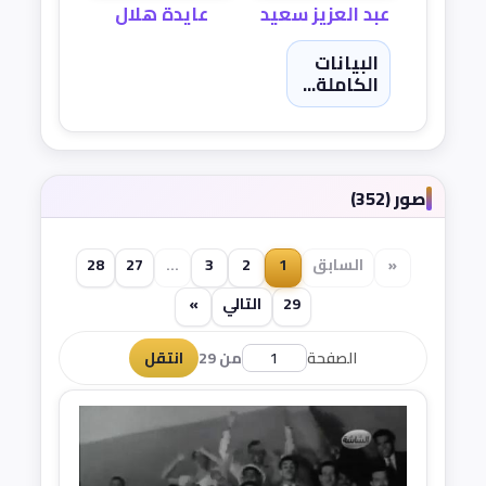
عبد العزيز سعيد
عايدة هلال
البيانات
الكاملة...
صور (352)
«
السابق
1
2
3
...
27
28
29
التالي
»
الصفحة
من 29
انتقل