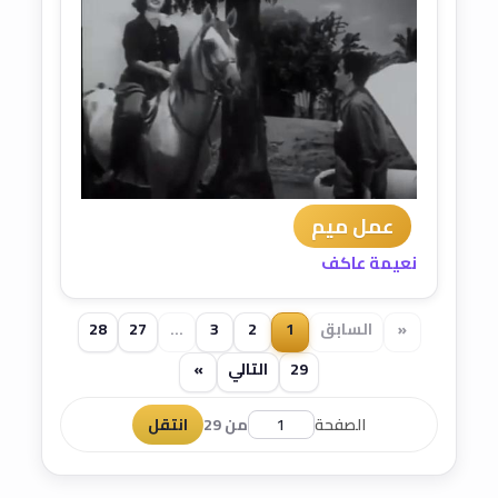
عمل ميم
نعيمة عاكف
«
السابق
1
2
3
...
27
28
29
التالي
»
الصفحة
من 29
انتقل