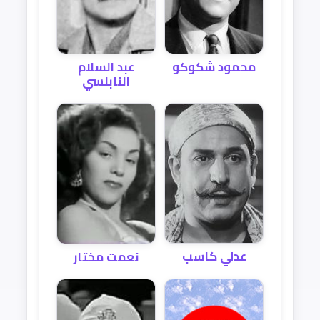
عبد السلام
محمود شكوكو
النابلسي
عدلي كاسب
نعمت مختار