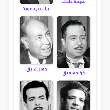
نعيمة عاكف
إبراهيم حمودة
حسن فايق
فؤاد شفيق