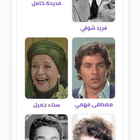
مديحة كامل
فريد شوقي
مصطفى فهمي
سناء جميل