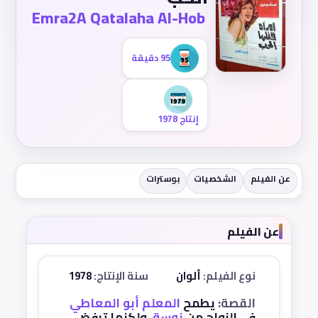
Emra2A Qatalaha Al-Hob
95 دقيقة
إنتاج 1978
عن الفيلم
الشخصيات
بوسترات
عن الفيلم
نوع الفيلم:
ألوان
سنة الإنتاج:
1978
القصة:
يطمح
المعلم أبو المعاطي
في الزواج من
نوسة
، ولكنها ترفض