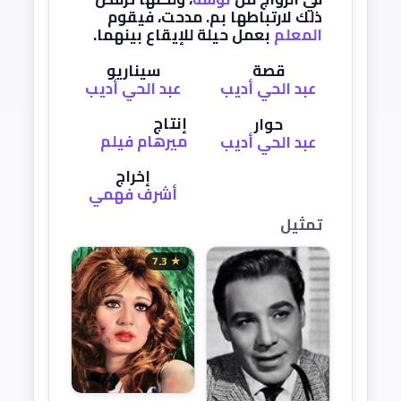
ذلك لارتباطها بم. مدحت، فيقوم
المعلم
بعمل حيلة للإيقاع بينهما.
قصة
سيناريو
عبد الحي أديب
عبد الحي أديب
إنتاج
حوار
ميرهام فيلم
عبد الحي أديب
إخراج
أشرف فهمي
تمثيل
★ 7.3