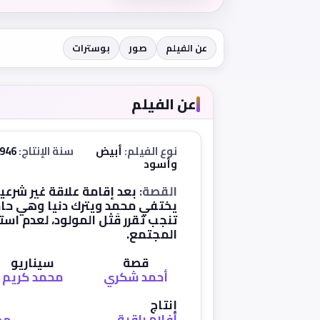
عن الفيلم
صور
بوسترات
عن الفيلم
نوع الفيلم:
أبيض
سنة الإنتاج:
1946
وأسود
القصة:
بعد إقامة علاقة غير شرعية
يختفي محمد ويترك دنيا وهي حامِ
تنجب تقرر قَتْل المولود، لعدم ا
المجتمع.
قصة
سيناريو
أحمد شكري
محمد كريم
إنتاج
أفلام راقية
مح