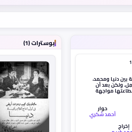
بوسترات (1)
 بين دنيا ومحمد،
ل. ولكن بعد أن
ستطاعتها مواجهة
حوار
أحمد شكري
إخراج
مد كريم