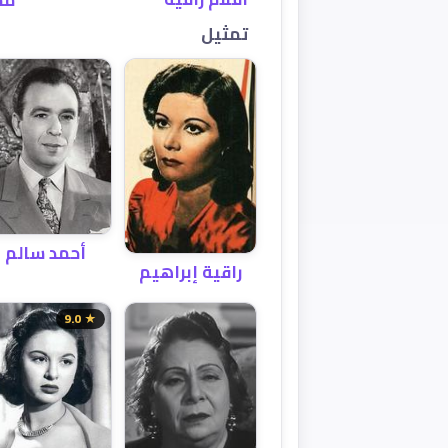
تمثيل
أحمد سالم
راقية إبراهيم
★ 9.0