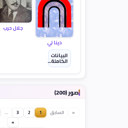
جلال حرب
دينا لي
البيانات
الكاملة...
صور (200)
«
السابق
1
2
3
...
»