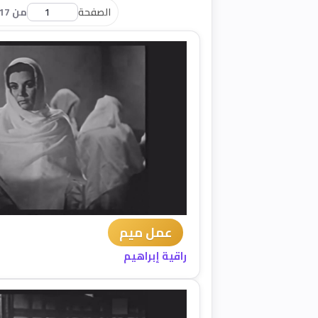
الصفحة
من 17
عمل ميم
راقية إبراهيم