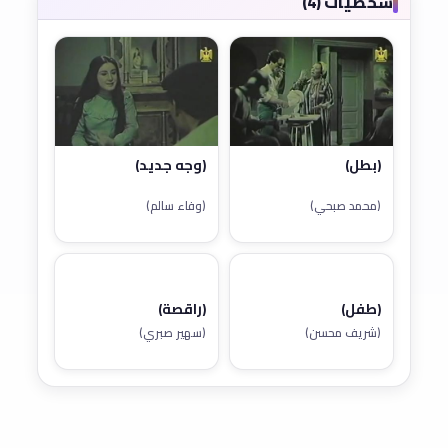
شخصيات (4)
(بطل)
(وجه جديد)
(محمد صبحي)
(وفاء سالم)
(طفل)
(راقصة)
(شريف محسن)
(سهير صبري)