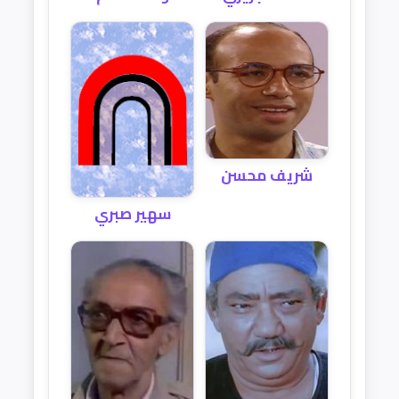
شريف محسن
سهير صبري