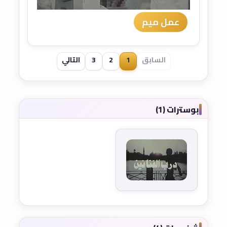
عمل ميم
السابق
1
2
3
التالي
بوسترات (1)