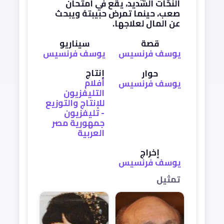
النحَّات الشديد، يقع في امتحان
صعب، حينما تمرض حبيبتهُ ويبحث
عن المال لعلاجها.
قصة
سيناريو
يوسف فرنسيس
يوسف فرنسيس
إنتاج
حوار
أفلام
يوسف فرنسيس
التليفزيون
للإنتاج والتوزيع
- تليفزيون
جمهورية مصر
العربية
إخراج
يوسف فرنسيس
تمثيل