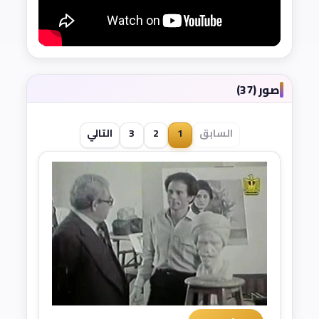
صور (37)
السابق
1
2
3
التالي