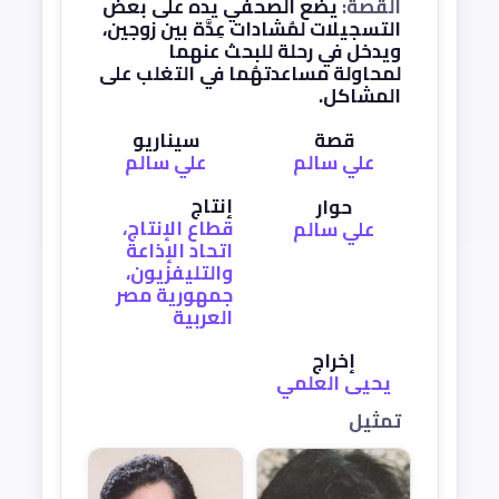
القصة:
يضع الصحفي يده على بعض
التسجيلات لمُشادات عِدَّة بين زوجين،
ويدخل في رحلة للبحث عنهما
لمحاولة مساعدتهُما في التغلب على
المشاكل.
قصة
سيناريو
علي سالم
علي سالم
إنتاج
حوار
قطاع الإنتاج،
علي سالم
اتحاد الإذاعة
والتليفزيون،
جمهورية مصر
العربية
إخراج
يحيى العلمي
تمثيل