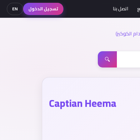
ع
اتصل بنا
تسجيل الدخول
EN
م الكوكيز)
🔍
Captian Heema