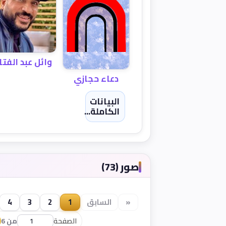
وائل عبد الفتا
دعاء حجازي
البيانات
الكاملة...
صور (73)
«
السابق
1
2
3
4
الصفحة
من 6