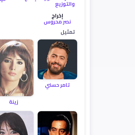
والتوزيع
إخراج
نصر محروس
تمثيل
تامر حسني
زينة