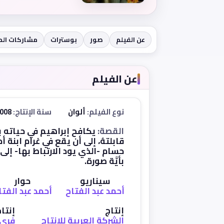
عن الفيلم
صور
بوسترات
مشاركات ال
عن الفيلم
نوع الفيلم:
ألوان
سنة الإنتاج:
2008
القصة:
يكافح إبراهيم في حياته 
قابلتهُ، إلى أن يقع في غرام ابنة 
حسام -الذي يود الارتباط بها- إلى
بأيَّة صورة.
سيناريو
حوار
أحمد عبد الفتاح
أحمد عبد الفتا
إنتاج
إنتا
الشركة العربية للإنتاج
فري 