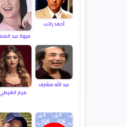
أحمد راتب
مروة عبد المن
عبد الله مشرف
ميار الغيطي