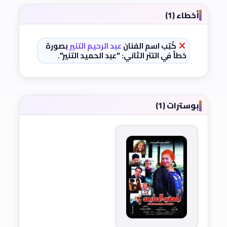
أخطاء (1)
كُتِب اسم الفنان
عبد الرحيم التنير
بصورة
خطأ في التتر الثاني: "عبد الحميد التنير".
بوسترات (1)