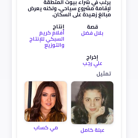
يرغب في شراء بيوت المنطقة
لإقامة مشروع سياحي، ولكنه يعرض
مبالغ زهيدة على السكان.
إنتاج
قصة
أفلام كريم
بلال فضل
السبكي للإنتاج
والتوزيع
إخراج
علي رجب
تمثيل
مي كساب
عبلة كامل