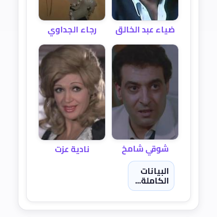
ضياء عبد الخالق
رجاء الجداوي
شوقي شامخ
نادية عزت
البيانات
الكاملة...